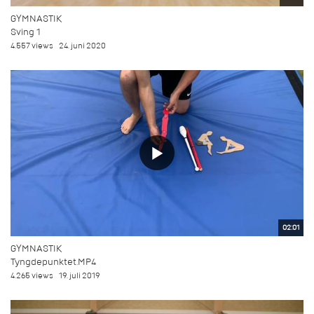
GYMNASTIK
Sving 1
4.557 views
24. juni 2020
02:01
GYMNASTIK
Tyngdepunktet.MP4
4.265 views
19. juli 2019