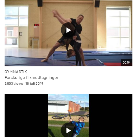
00:54
GYMNASTIK
Forskellige flikmodtagninger
3.803 views
18. juli 2019