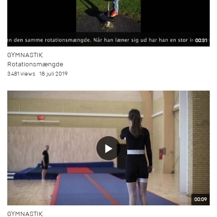
00:31
GYMNASTIK
Rotationsmængde
3.481 views
18. juli 2019
00:09
GYMNASTIK