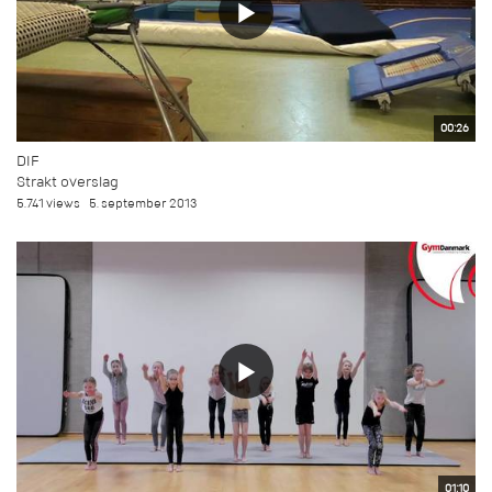
00:26
DIF
Strakt overslag
5.741 views
5. september 2013
01:10