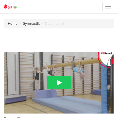
Toggl
menu
Home
Gymnastik
Dovendyret