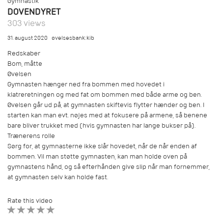
Gymnastik
DOVENDYRET
303 views
31. august 2020
øvelsesbank:kib
Redskaber
Bom, måtte
Øvelsen
Gymnasten hænger ned fra bommen med hovedet i
klatreretningen og med fat om bommen med både arme og ben.
Øvelsen går ud på, at gymnasten skiftevis flytter hænder og ben. I
starten kan man evt. nøjes med at fokusere på armene, så benene
bare bliver trukket med (hvis gymnasten har lange bukser på).
Trænerens rolle
Sørg for, at gymnasterne ikke slår hovedet, når de når enden af
bommen. Vil man støtte gymnasten, kan man holde oven på
gymnastens hånd, og så efterhånden give slip når man fornemmer,
at gymnasten selv kan holde fast.
Rate this video