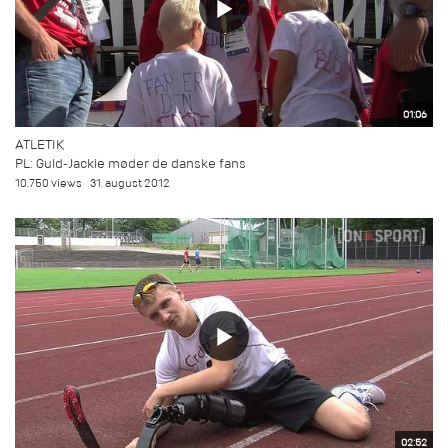
01:06
ATLETIK
PL: Guld-Jackie møder de danske fans
10.750 views
31. august 2012
02:52