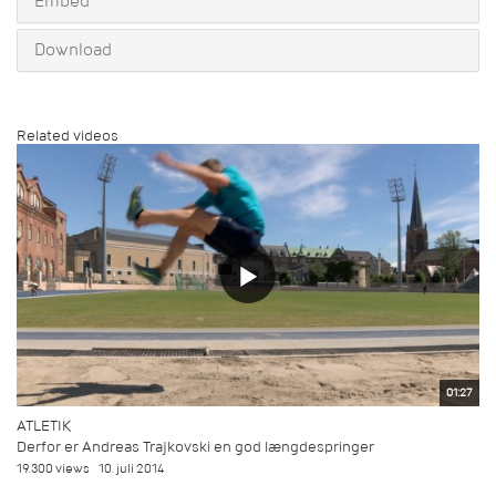
Embed
Download
Related videos
01:27
ATLETIK
Derfor er Andreas Trajkovski en god længdespringer
19.300 views
10. juli 2014