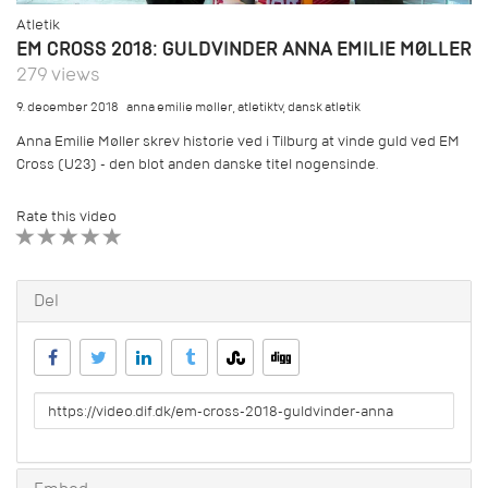
Atletik
EM CROSS 2018: GULDVINDER ANNA EMILIE MØLLER
279 views
9. december 2018
anna emilie møller
,
atletiktv
,
dansk atletik
Anna Emilie Møller skrev historie ved i Tilburg at vinde guld ved EM
Cross (U23) - den blot anden danske titel nogensinde.
Rate this video
1 STAR
2 STAR
3 STAR
4 STAR
5 STAR
Del
URL
to
share