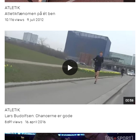
ATLETIK
Atletikfænomen på ét ben
10.116 views
9. juli 2012
00:58
ATLETIK
Lars Budolfsen: Chancerne er gode
8.691 views
16. april 2016