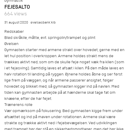
Gymnastik
FEJESALTO
664 views
31. august 2020
øvelsesbank:kib
Redskaber
Blød skråkile, måtte, evt. springolin/trampet og plint
Øvelsen
Gymnasten starter med armene strakt over hovedet, gerne med en
let hul position i overkroppen. Armene holdes strakt mens de
trækkes aktivt ned, som om de skulle feje noget væk fra kilen (som
i et fejesving). Samtidig laves et afsæt i kilen. På den måde laves en
halv rotation til landing på ryggen. Øjnene holdes åbne og ser først
lige frem på væggen, og når armene passerer ansigtet, følger
hovedet og blikket med, så gymnasten kigger ind på navlen. Med
tiden kan gymnasten arbejde på at hænderne skal tage fat om
knæene, efter de har fejet.
Trænerens rolle
Vær opmærksom på fokusering. Bed gymnasten kigge frem under
afsættet og ind på maven under rotationen. Armene skal være
strakte og trække aktivt ned i fejebevægelsen. Ved udviklingen
med trampet bør der stå en sikkerhedsmodtager, men det bør ikke