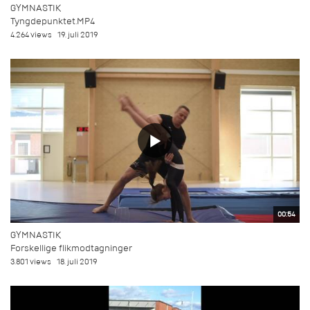
GYMNASTIK
Tyngdepunktet.MP4
4.264 views
19. juli 2019
00:54
GYMNASTIK
Forskellige flikmodtagninger
3.801 views
18. juli 2019