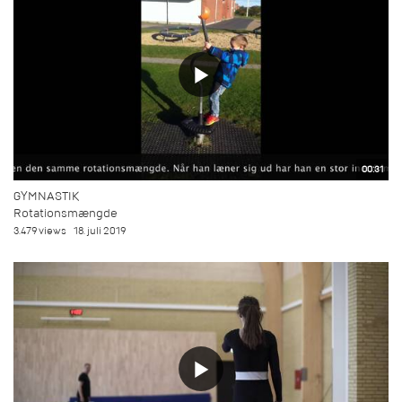
00:31
GYMNASTIK
Rotationsmængde
3.479 views
18. juli 2019