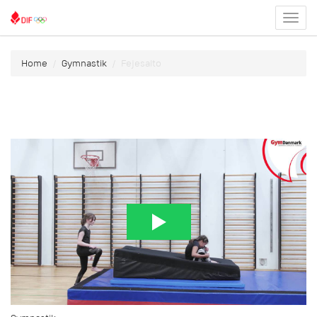
Toggl
menu
Home
Gymnastik
Fejesalto