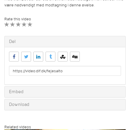
være nødvendigt med modtagning i denne øvelse.
Rate this video
1 STAR
2 STAR
3 STAR
4 STAR
5 STAR
Del
URL
to
share
Embed
Download
Related videos