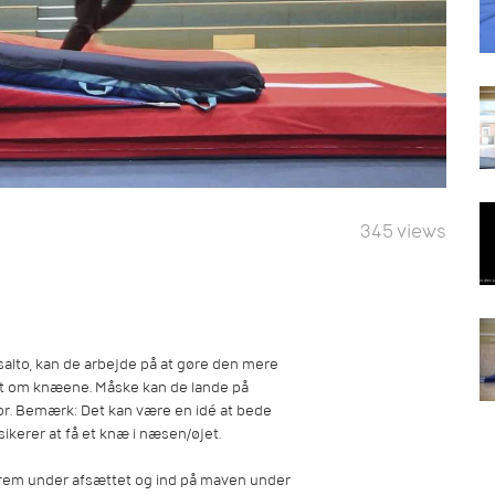
345 views
alto, kan de arbejde på at gøre den mere
fat om knæene. Måske kan de lande på
or. Bemærk: Det kan være en idé at bede
ikerer at få et knæ i næsen/øjet.
em under afsættet og ind på maven under