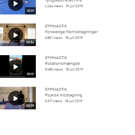
Tyngdepunktet.MP4
4.264 views
19. juli 2019
02:01
GYMNASTIK
Forskellige flikmodtagninger
3.801 views
18. juli 2019
00:54
GYMNASTIK
Rotationsmængde
3.480 views
18. juli 2019
00:31
GYMNASTIK
Psykisk modtagning
3.317 views
18. juli 2019
00:09