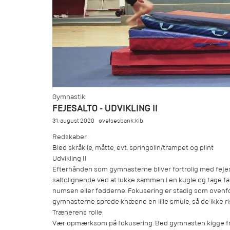
Gymnastik
FEJESALTO - UDVIKLING II
31. august 2020
øvelsesbank:kib
Redskaber
Blød skråkile, måtte, evt. springolin/trampet og plint
Udvikling II
Efterhånden som gymnasterne bliver fortrolig med fejes
saltolignende ved at lukke sammen i en kugle og tage 
numsen eller fødderne. Fokusering er stadig som ovenf
gymnasterne sprede knæene en lille smule, så de ikke ris
Trænerens rolle
Vær opmærksom på fokusering. Bed gymnasten kigge fr