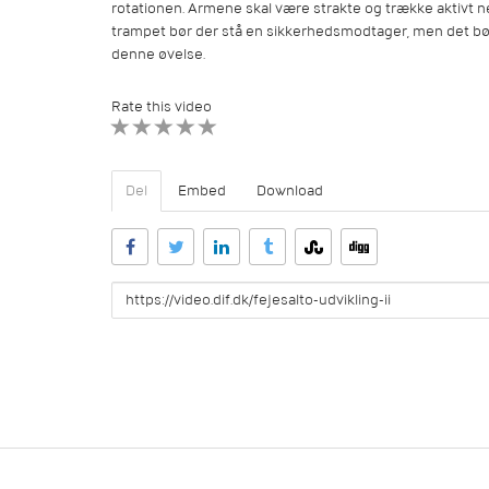
rotationen. Armene skal være strakte og trække aktivt 
trampet bør der stå en sikkerhedsmodtager, men det b
denne øvelse.
Rate this video
1 STAR
2 STAR
3 STAR
4 STAR
5 STAR
Del
Embed
Download
URL
to
share