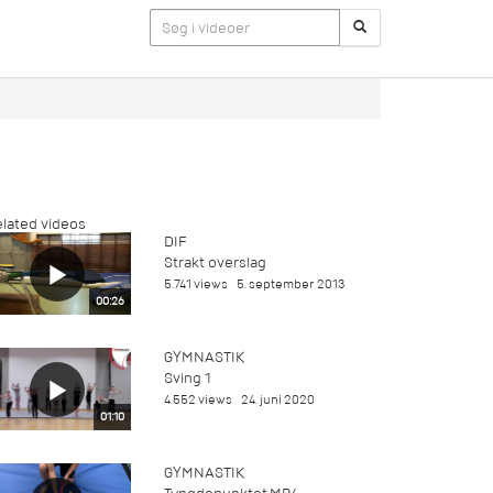
lated videos
DIF
Strakt overslag
5.741 views
5. september 2013
00:26
GYMNASTIK
Sving 1
4.552 views
24. juni 2020
01:10
GYMNASTIK