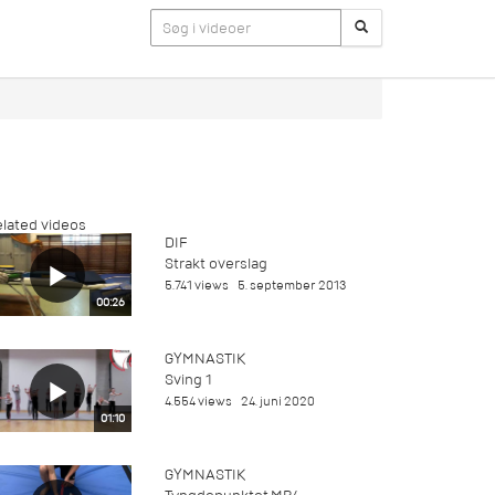
lated videos
DIF
Strakt overslag
5.741 views
5. september 2013
00:26
GYMNASTIK
Sving 1
4.554 views
24. juni 2020
01:10
GYMNASTIK