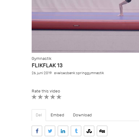
Gymnastik
FLIKFLAK 13
26. juni 2019
øvelsesbank:springgymnastik
Rate this video
1 STAR
2 STAR
3 STAR
4 STAR
5 STAR
Del
Embed
Download