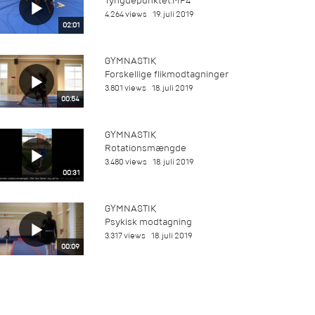
Tyngdepunktet.MP4
4.264 views
19. juli 2019
02:01
GYMNASTIK
Forskellige flikmodtagninger
3.801 views
18. juli 2019
00:54
GYMNASTIK
Rotationsmængde
3.480 views
18. juli 2019
00:31
GYMNASTIK
Psykisk modtagning
3.317 views
18. juli 2019
00:09