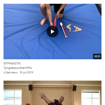
02:01
GYMNASTIK
Tyngdepunktet.MP4
4.266 views
19. juli 2019