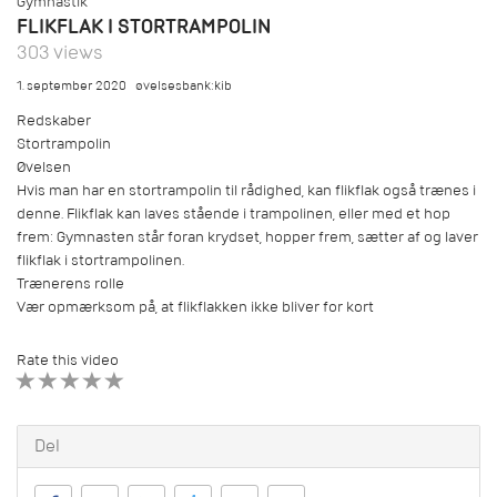
Gymnastik
FLIKFLAK I STORTRAMPOLIN
303 views
1. september 2020
øvelsesbank:kib
Redskaber
Stortrampolin
Øvelsen
Hvis man har en stortrampolin til rådighed, kan flikflak også trænes i
denne. Flikflak kan laves stående i trampolinen, eller med et hop
frem: Gymnasten står foran krydset, hopper frem, sætter af og laver
flikflak i stortrampolinen.
Trænerens rolle
Vær opmærksom på, at flikflakken ikke bliver for kort
Rate this video
1 STAR
2 STAR
3 STAR
4 STAR
5 STAR
Del