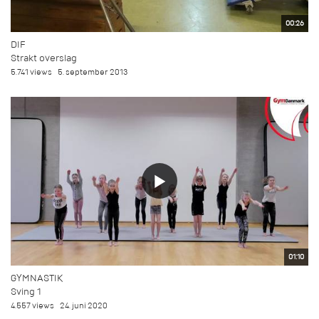
00:26
DIF
Strakt overslag
5.741 views
5. september 2013
01:10
GYMNASTIK
Sving 1
4.557 views
24. juni 2020