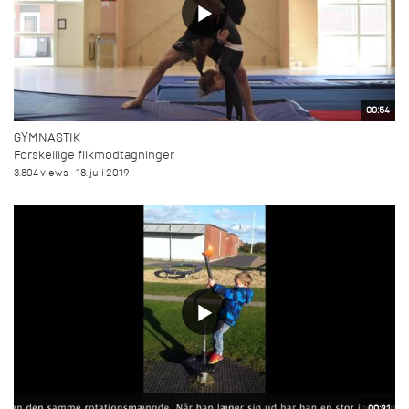
00:54
GYMNASTIK
Forskellige flikmodtagninger
3.804 views
18. juli 2019
00:31