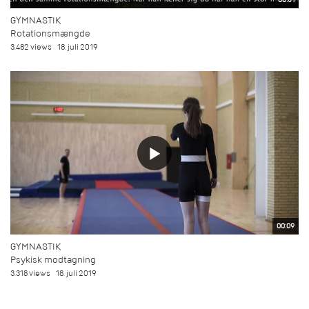
GYMNASTIK
Rotationsmængde
3.482 views
18. juli 2019
00:09
GYMNASTIK
Psykisk modtagning
3.318 views
18. juli 2019