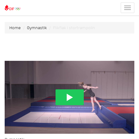
Toggl
menu
Home
Gymnastik
Flikflak i stortrampolin