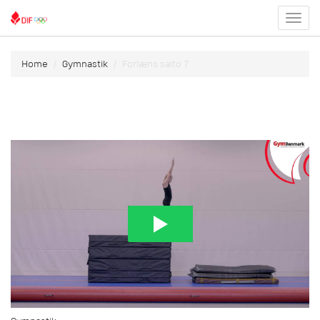
Toggl
menu
Home
Gymnastik
Forlæns salto 7