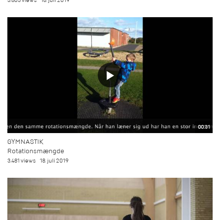
3.803 views
18. juli 2019
00:31
GYMNASTIK
Rotationsmængde
3.481 views
18. juli 2019