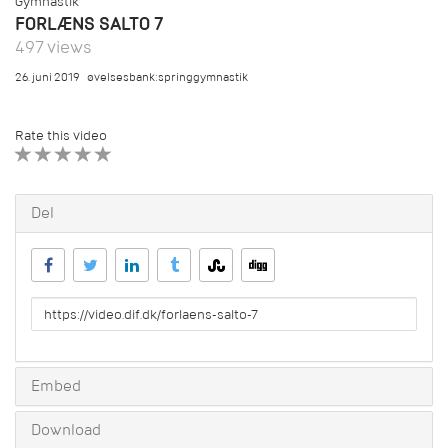
Gymnastik
FORLÆNS SALTO 7
497 views
26. juni 2019
øvelsesbank:springgymnastik
Rate this video
1 STAR
2 STAR
3 STAR
4 STAR
5 STAR
Del
URL
to
share
Embed
Download