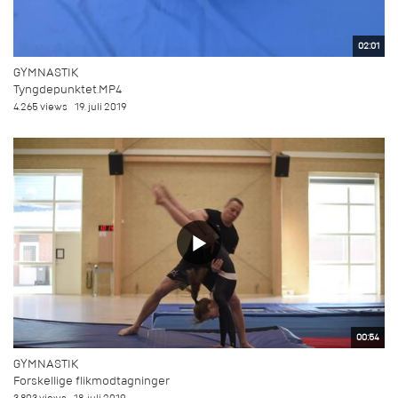
02:01
GYMNASTIK
Tyngdepunktet.MP4
4.265 views
19. juli 2019
00:54
GYMNASTIK
Forskellige flikmodtagninger