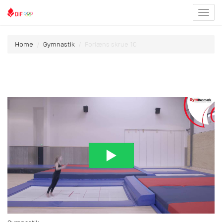
Toggl
menu
Home
Gymnastik
Forlæns skrue 10