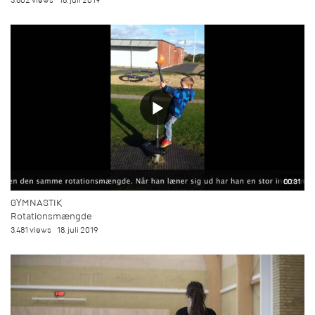
3.802 views
18. juli 2019
00:31
GYMNASTIK
Rotationsmængde
3.481 views
18. juli 2019