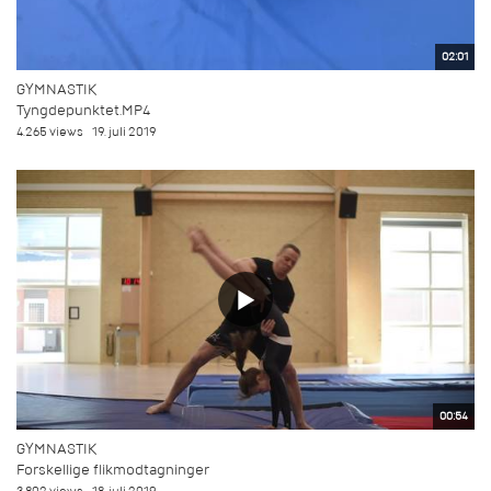
02:01
GYMNASTIK
Tyngdepunktet.MP4
4.265 views
19. juli 2019
00:54
GYMNASTIK
Forskellige flikmodtagninger