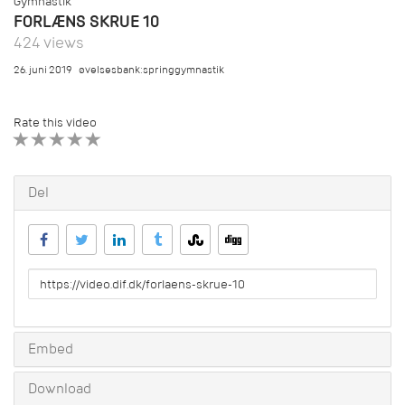
Gymnastik
FORLÆNS SKRUE 10
424 views
26. juni 2019
øvelsesbank:springgymnastik
Rate this video
1 STAR
2 STAR
3 STAR
4 STAR
5 STAR
Del
URL
to
share
Embed
Download