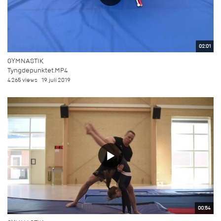
02:01
GYMNASTIK
Tyngdepunktet.MP4
4.265 views
19. juli 2019
00:54