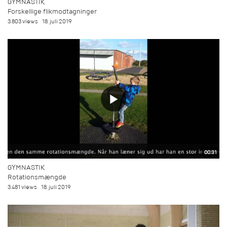
GYMNASTIK
Forskellige flikmodtagninger
3.803 views
18. juli 2019
00:31
GYMNASTIK
Rotationsmængde
3.481 views
18. juli 2019