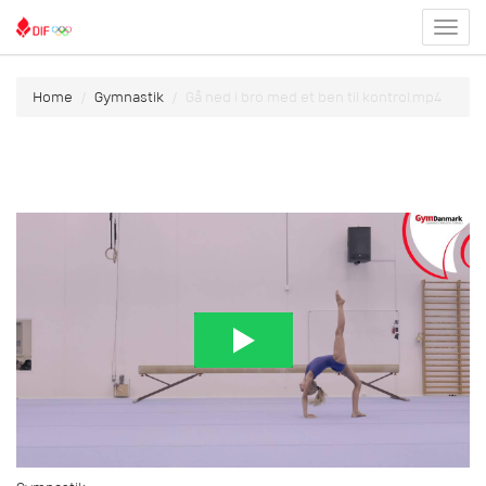
Toggl
menu
Home
Gymnastik
Gå ned i bro med et ben til kontrol.mp4