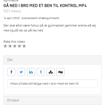
Gymnastik
GÅ NED I BRO MED ET BEN TIL KONTROL.MP4
501 views
14. april 2020
øvelsesbank:idrætsgymnastik
Der skal altid være fokus på, at gymnasten gemmer ørene på vej
ned og på vej op på vej ned.
Rate this video
1 STAR
2 STAR
3 STAR
4 STAR
5 STAR
Del
URL
to
share
Embed