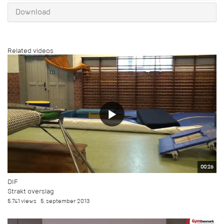
Download
Related videos
00:26
DIF
Strakt overslag
5.741 views
5. september 2013