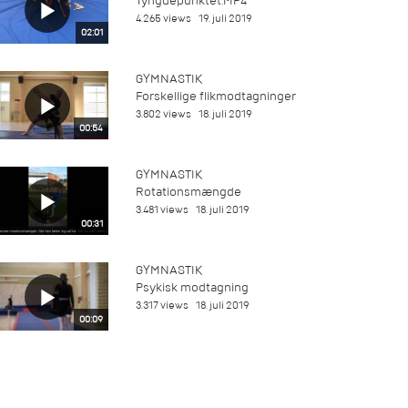
Tyngdepunktet.MP4
4.265 views
19. juli 2019
02:01
GYMNASTIK
Forskellige flikmodtagninger
3.802 views
18. juli 2019
00:54
GYMNASTIK
Rotationsmængde
3.481 views
18. juli 2019
00:31
GYMNASTIK
Psykisk modtagning
3.317 views
18. juli 2019
00:09