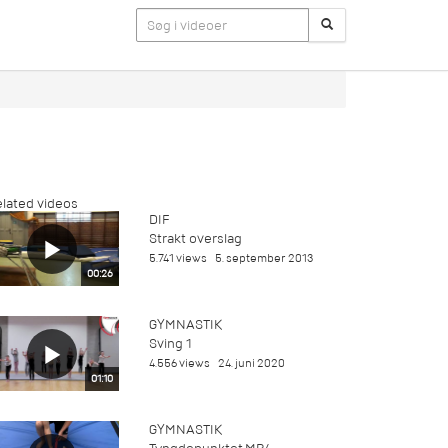
lated videos
DIF
Strakt overslag
5.741 views
5. september 2013
00:26
GYMNASTIK
Sving 1
4.556 views
24. juni 2020
01:10
GYMNASTIK