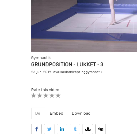
Gymnastik
GRUNDPOSITION - LUKKET - 3
26. juni 2019
øvelsesbank:springgymnastik
Rate this video
1 STAR
2 STAR
3 STAR
4 STAR
5 STAR
Del
Embed
Download