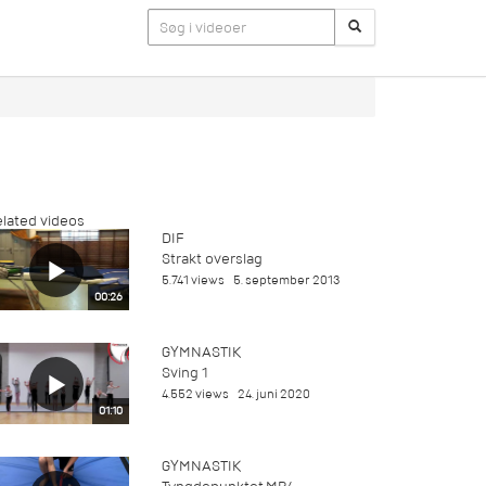
lated videos
DIF
Strakt overslag
5.741 views
5. september 2013
00:26
GYMNASTIK
Sving 1
4.552 views
24. juni 2020
01:10
GYMNASTIK