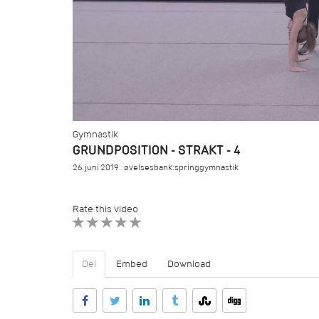
Gymnastik
GRUNDPOSITION - STRAKT - 4
26. juni 2019
øvelsesbank:springgymnastik
Rate this video
1 STAR
2 STAR
3 STAR
4 STAR
5 STAR
Del
Embed
Download