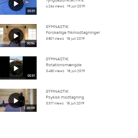
Tyngdepunktet.MP4
4.264 views
19. juli 2019
02:01
GYMNASTIK
Forskellige flikmodtagninger
3.801 views
18. juli 2019
00:54
GYMNASTIK
Rotationsmængde
3.480 views
18. juli 2019
00:31
GYMNASTIK
Psykisk modtagning
3.317 views
18. juli 2019
00:09