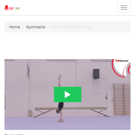
Toggl
menu
Home
Gymnastik
Håndstand bøjler.mp4