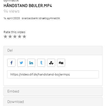
Gymnastik
HÅNDSTAND BØJLER.MP4
94 views
14. april 2020
øvelsesbank:idrætsgymnastik
Rate this video
1 STAR
2 STAR
3 STAR
4 STAR
5 STAR
Del
URL
to
share
Embed
Download