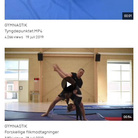
02:01
GYMNASTIK
Tyngdepunktet.MP4
4.266 views
19. juli 2019
00:54
GYMNASTIK
Forskellige flikmodtagninger