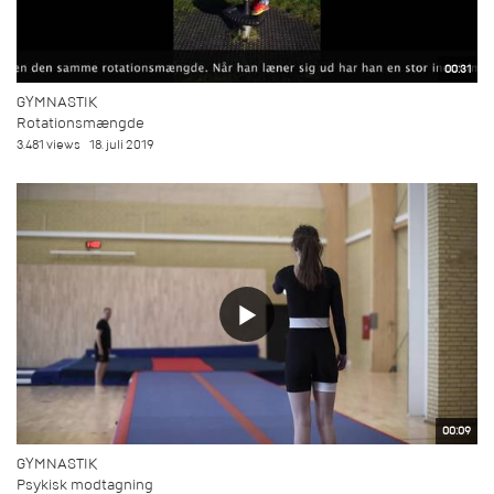
00:31
GYMNASTIK
Rotationsmængde
3.481 views
18. juli 2019
00:09
GYMNASTIK
Psykisk modtagning