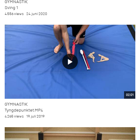
GYMNASTIK
Sving 1
4.556 views
24. juni 2020
02:01
GYMNASTIK
Tyngdepunktet.MP4
4.265 views
19. juli 2019