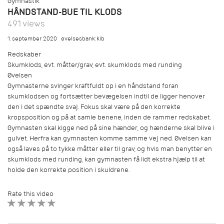
Gymnastik
HÅNDSTAND-BUE TIL KLODS
491 views
1. september 2020
øvelsesbank:kib
Redskaber
Skumklods, evt. måtter/grav, evt. skumklods med runding
Øvelsen
Gymnasterne svinger kraftfuldt op i en håndstand foran
skumklodsen og fortsætter bevægelsen indtil de ligger henover
den i det spændte svaj. Fokus skal være på den korrekte
kropsposition og på at samle benene, inden de rammer redskabet.
Gymnasten skal kigge ned på sine hænder, og hænderne skal blive i
gulvet. Herfra kan gymnasten komme samme vej ned. Øvelsen kan
også laves på to tykke måtter eller til grav, og hvis man benytter en
skumklods med runding, kan gymnasten få lidt ekstra hjælp til at
holde den korrekte position i skuldrene.
Rate this video
1 STAR
2 STAR
3 STAR
4 STAR
5 STAR