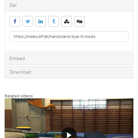
Del
URL
to
share
Embed
Download
Related videos