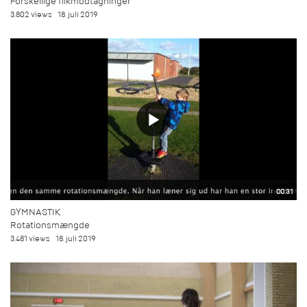
Forskellige flikmodtagninger
3.802 views
18. juli 2019
00:31
GYMNASTIK
Rotationsmængde
3.481 views
18. juli 2019