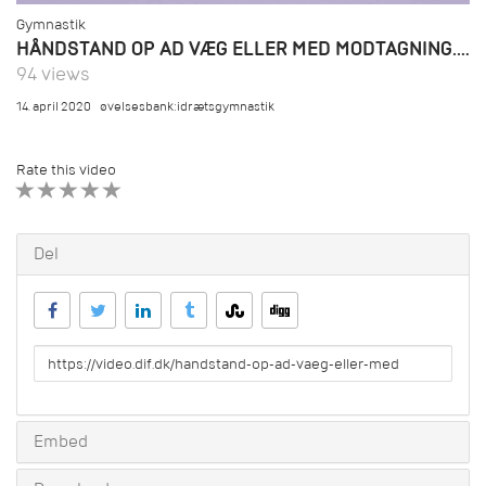
Gymnastik
HÅNDSTAND OP AD VÆG ELLER MED MODTAGNING.MP4
94 views
14. april 2020
øvelsesbank:idrætsgymnastik
Rate this video
1 STAR
2 STAR
3 STAR
4 STAR
5 STAR
Del
URL
to
share
Embed