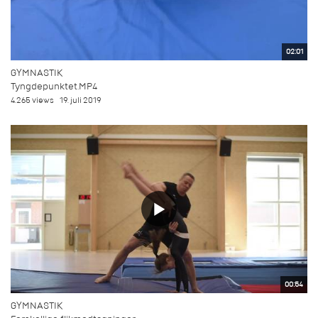
02:01
GYMNASTIK
Tyngdepunktet.MP4
4.265 views
19. juli 2019
00:54
GYMNASTIK