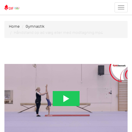
Toggl
menu
Home
Gymnastik
Håndstand op ad væg eller med modtagning.mp4