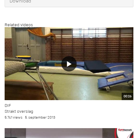
Download
Related videos
00:26
DIF
Strakt overslag
5.741 views
5. september 2013