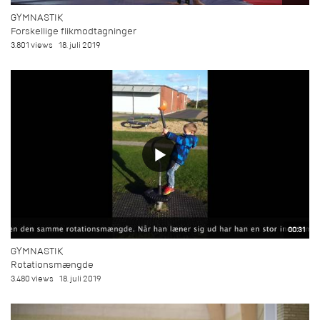
GYMNASTIK
Forskellige flikmodtagninger
3.801 views
18. juli 2019
00:31
GYMNASTIK
Rotationsmængde
3.480 views
18. juli 2019