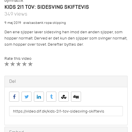
Gymnastik
KIDS 2I1 TOV: SIDESVING SKIFTEVIS
349 views
9. maj 2019
øvelsesbank:rope skipping
Den ene sjipper laver sidesving hen imod den anden sjipper, som
hopper normalt. Derved er det kun den sjipper som svinger normalt,
som hopper over tovet. Derefter byttes der.
Rate this video
1 STAR
2 STAR
3 STAR
4 STAR
5 STAR
Del
URL
to
share