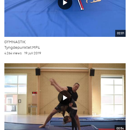
02:01
GYMNASTIK
Tyngdepunktet.MP4
4.264 views
19. juli 2019
00:54