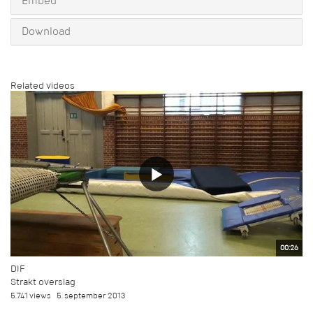
Embed
Download
Related videos
00:26
DIF
Strakt overslag
5.741 views
5. september 2013