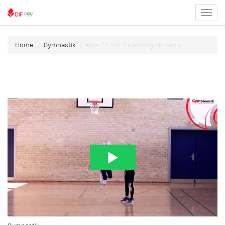
Toggl
menu
Home
Gymnastik
Kids 2i1 tov: Sidesving skiftevis