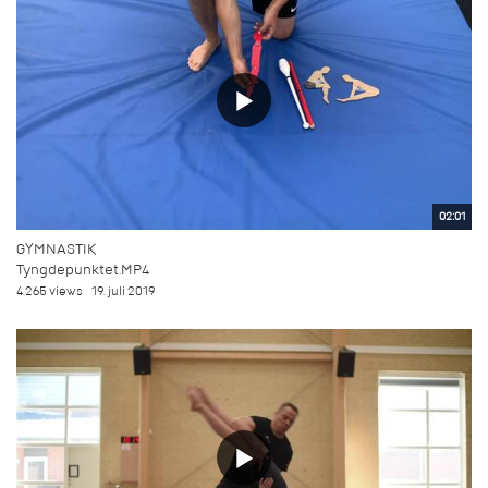
02:01
GYMNASTIK
Tyngdepunktet.MP4
4.265 views
19. juli 2019