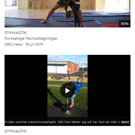
00:54
GYMNASTIK
Forskellige flikmodtagninger
3.802 views
18. juli 2019
00:31
GYMNASTIK