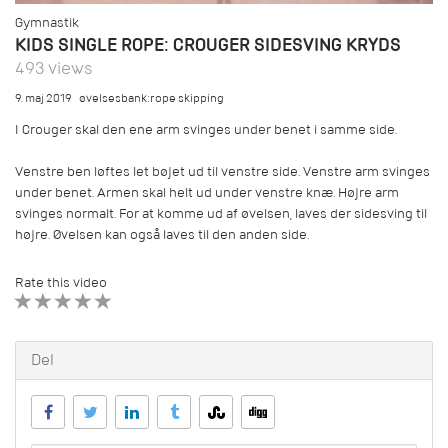
Gymnastik
KIDS SINGLE ROPE: CROUGER SIDESVING KRYDS
493 views
9. maj 2019
øvelsesbank:rope skipping
I Crouger skal den ene arm svinges under benet i samme side.
Venstre ben løftes let bøjet ud til venstre side. Venstre arm svinges
under benet. Armen skal helt ud under venstre knæ. Højre arm
svinges normalt. For at komme ud af øvelsen, laves der sidesving til
højre. Øvelsen kan også laves til den anden side.
Rate this video
1 STAR
2 STAR
3 STAR
4 STAR
5 STAR
Del