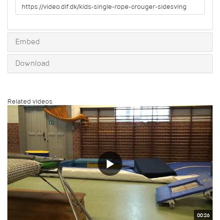
URL
to
share
Embed
Download
Related videos
00:26