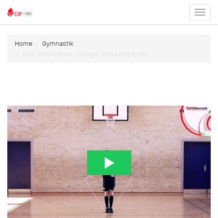
Toggl
menu
Home
Gymnastik
Kids Single Rope: Crouger sidesving kryds