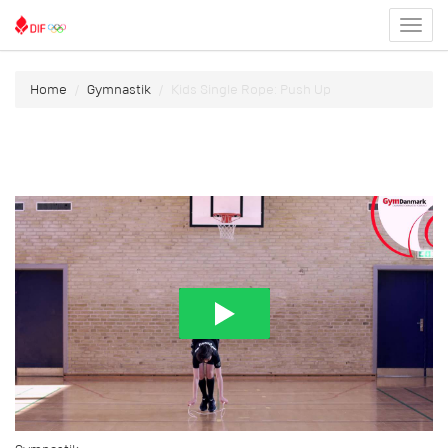
Toggl
menu
Home
Gymnastik
Kids Single Rope: Push Up