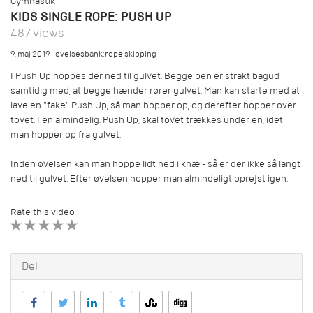
Gymnastik
KIDS SINGLE ROPE: PUSH UP
487 views
9. maj 2019
øvelsesbank:rope skipping
I Push Up hoppes der ned til gulvet. Begge ben er strakt bagud
samtidig med, at begge hænder rører gulvet. Man kan starte med at
lave en "fake" Push Up, så man hopper op, og derefter hopper over
tovet. I en almindelig. Push Up, skal tovet trækkes under en, idet
man hopper op fra gulvet.
Inden øvelsen kan man hoppe lidt ned i knæ - så er der ikke så langt
ned til gulvet. Efter øvelsen hopper man almindeligt oprejst igen.
Rate this video
1 STAR
2 STAR
3 STAR
4 STAR
5 STAR
Del