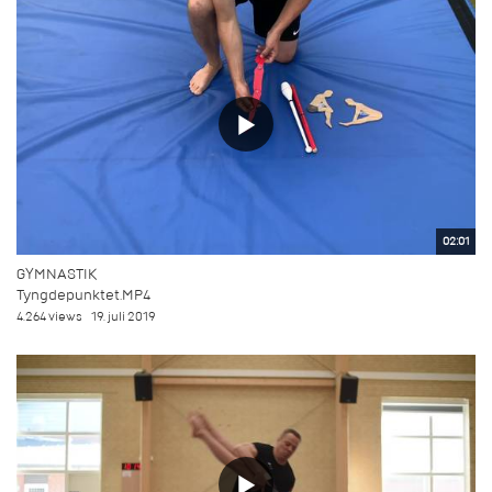
02:01
GYMNASTIK
Tyngdepunktet.MP4
4.264 views
19. juli 2019