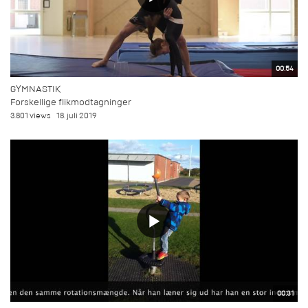
00:54
GYMNASTIK
Forskellige flikmodtagninger
3.801 views
18. juli 2019
00:31