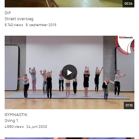
00:26
DIF
Strakt overslag
5.740 views
5. september 2013
01:10
GYMNASTIK
Sving 1
4.550 views
24. juni 2020