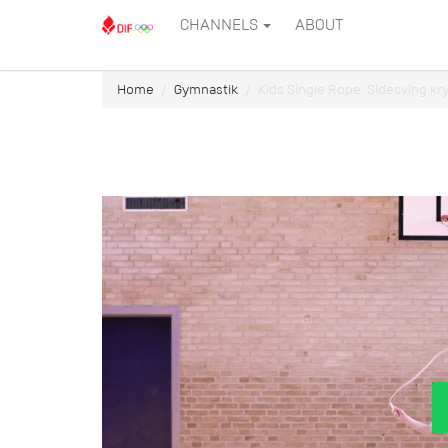
CHANNELS
ABOUT
Home
Gymnastik
Kids Single Rope: Sidesving kr