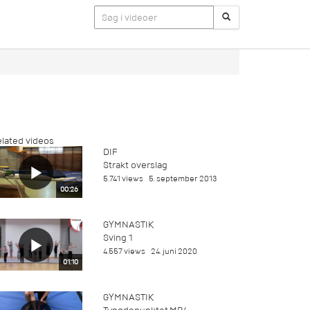
lated videos
DIF
Strakt overslag
5.741 views
5. september 2013
00:26
GYMNASTIK
Sving 1
4.557 views
24. juni 2020
01:10
GYMNASTIK