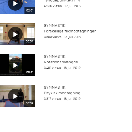
Tyngdepunktet.MP4
4.265 views
19. juli 2019
02:01
GYMNASTIK
Forskellige flikmodtagninger
3.803 views
18. juli 2019
00:54
GYMNASTIK
Rotationsmængde
3.481 views
18. juli 2019
00:31
GYMNASTIK
Psykisk modtagning
3.317 views
18. juli 2019
00:09