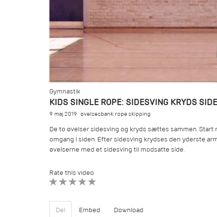
Gymnastik
KIDS SINGLE ROPE: SIDESVING KRYDS SID
9. maj 2019
øvelsesbank:rope skipping
De to øvelser sidesving og kryds sættes sammen. Start m
omgang i siden. Efter sidesving krydses den yderste arm 
øvelserne med et sidesving til modsatte side.
Rate this video
1 STAR
2 STAR
3 STAR
4 STAR
5 STAR
Del
Embed
Download