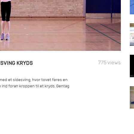
775 views
ESVING KRYDS
ed et sidesving, hvor tovet føres en
ind foran kroppen til et kryds. Gentag