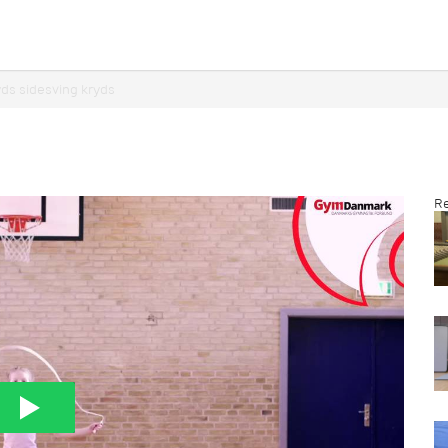
yds sidesving kryds
Re