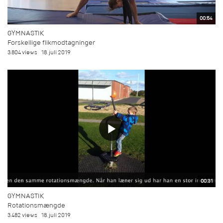
00:54
GYMNASTIK
Forskellige flikmodtagninger
3.804 views
18. juli 2019
00:31
GYMNASTIK
Rotationsmængde
3.482 views
18. juli 2019