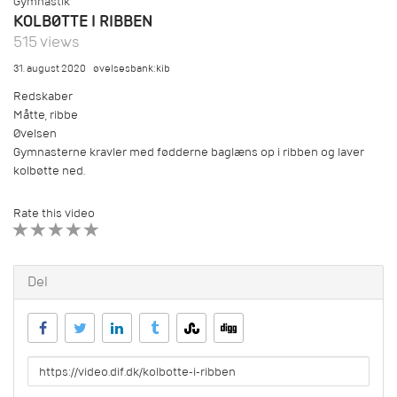
Gymnastik
KOLBØTTE I RIBBEN
515 views
31. august 2020
øvelsesbank:kib
Redskaber
Måtte, ribbe
Øvelsen
Gymnasterne kravler med fødderne baglæns op i ribben og laver
kolbøtte ned.
Rate this video
1 STAR
2 STAR
3 STAR
4 STAR
5 STAR
Del
URL
to