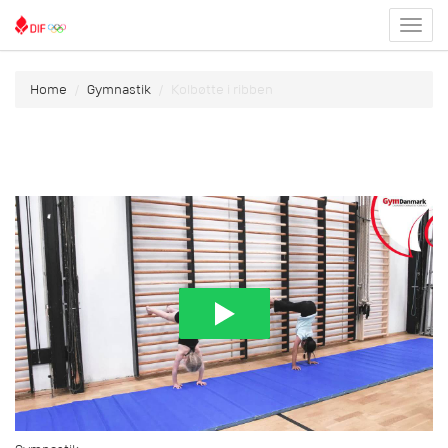
Toggl
menu
Home
Gymnastik
Kolbøtte i ribben