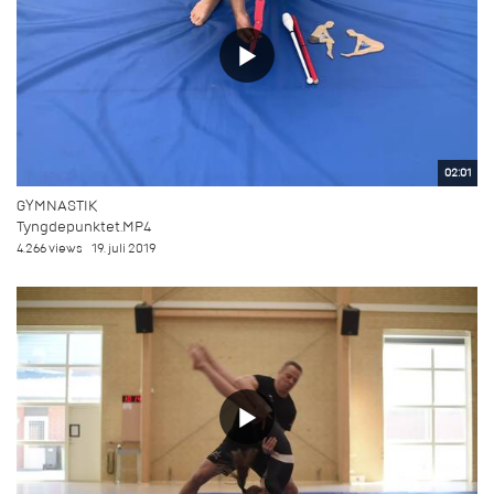
02:01
GYMNASTIK
Tyngdepunktet.MP4
4.266 views
19. juli 2019