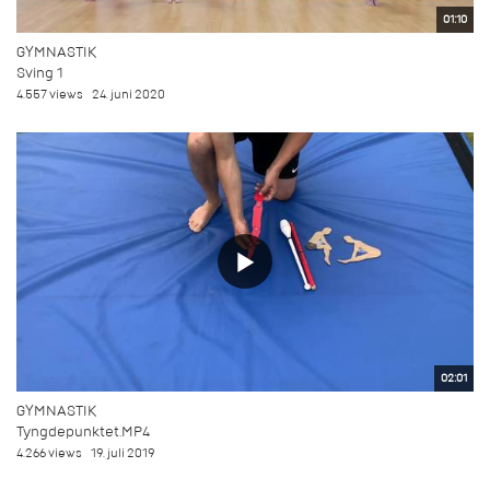
01:10
GYMNASTIK
Sving 1
4.557 views
24. juni 2020
02:01
GYMNASTIK
Tyngdepunktet.MP4
4.266 views
19. juli 2019