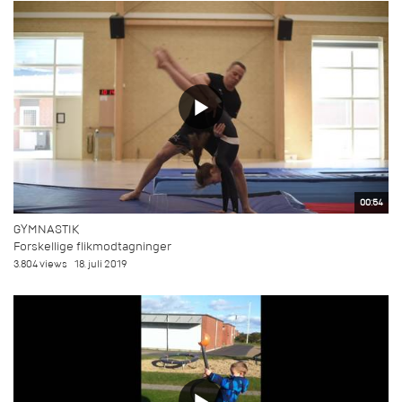
00:54
GYMNASTIK
Forskellige flikmodtagninger
3.804 views
18. juli 2019