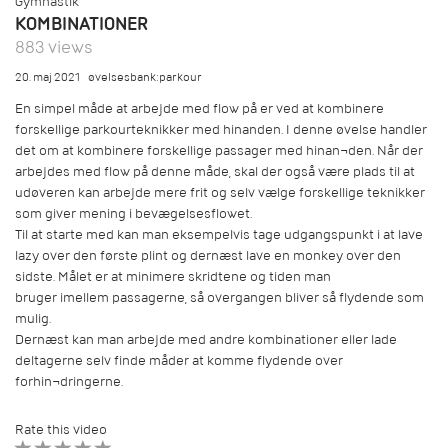
Gymnastik
KOMBINATIONER
883 views
20. maj 2021
øvelsesbank:parkour
En simpel måde at arbejde med flow på er ved at kombinere
forskellige parkourteknikker med hinanden. I denne øvelse handler
det om at kombinere forskellige passager med hinan¬den. Når der
arbejdes med flow på denne måde, skal der også være plads til at
udøveren kan arbejde mere frit og selv vælge forskellige teknikker
som giver mening i bevægelsesflowet.
Til at starte med kan man eksempelvis tage udgangspunkt i at lave
lazy over den første plint og dernæst lave en monkey over den
sidste. Målet er at minimere skridtene og tiden man
bruger imellem passagerne, så overgangen bliver så flydende som
mulig.
Dernæst kan man arbejde med andre kombinationer eller lade
deltagerne selv finde måder at komme flydende over
forhin¬dringerne.
Rate this video