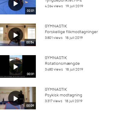
Tyngdepunktet.MP4
4.264 views
19. juli 2019
02:01
GYMNASTIK
Forskellige flikmodtagninger
3.801 views
18. juli 2019
00:54
GYMNASTIK
Rotationsmængde
3.480 views
18. juli 2019
00:31
GYMNASTIK
Psykisk modtagning
3.317 views
18. juli 2019
00:09