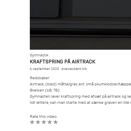
Gymnastik
KRAFTSPRING PÅ AIRTRACK
6. september 2020
øvelsesbank:kib
Redskaber
Airtrack, (blød) måtte/grav, evt. små skumklodser/tæppe
Øvelsen (6B, 7B)
Gymnasten laver kraftspring med afsæt på airtrack og lan
lidt lettere, kan man starte med at sænke graven en lille s
Rate this video
1 STAR
2 STAR
3 STAR
4 STAR
5 STAR