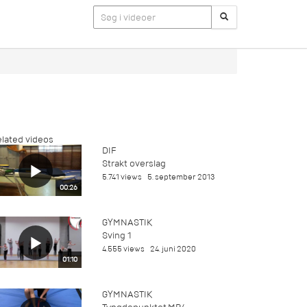
lated videos
DIF
Strakt overslag
5.741 views
5. september 2013
00:26
GYMNASTIK
Sving 1
4.555 views
24. juni 2020
01:10
GYMNASTIK