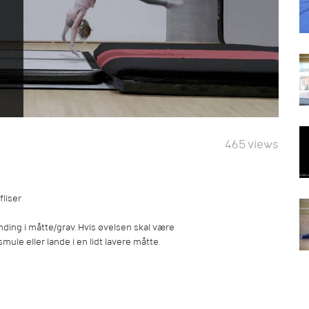
465 views
fliser
ding i måtte/grav. Hvis øvelsen skal være
mule eller lande i en lidt lavere måtte.