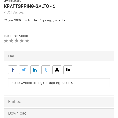
Gymnastik
KRAFTSPRING-SALTO - 6
423 views
26. juni 2019
øvelsesbank:springgymnastik
Rate this video
1 STAR
2 STAR
3 STAR
4 STAR
5 STAR
Del
URL
to
share
Embed
Download