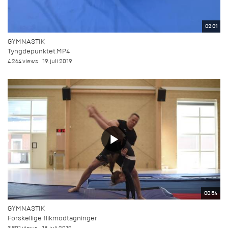
02:01
GYMNASTIK
Tyngdepunktet.MP4
4.264 views
19. juli 2019
00:54
GYMNASTIK
Forskellige flikmodtagninger