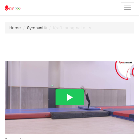
Toggl
menu
Home
Gymnastik
Kraftspring-salto - 6