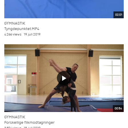
02:01
GYMNASTIK
Tyngdepunktet.MP4
4.266 views
19. juli 2019
00:54
GYMNASTIK
Forskellige flikmodtagninger