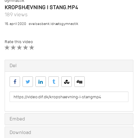
Gymnastik
KROPSHÆVNING I STANG.MP4
189 views
15. april 2020
øvelsesbank:idrætsgymnastik
Rate this video
1 STAR
2 STAR
3 STAR
4 STAR
5 STAR
Del
URL
to
share
Embed
Download