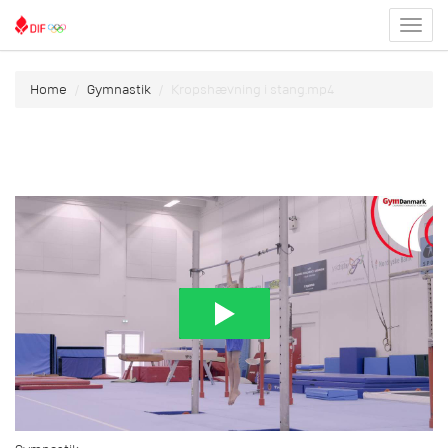
Toggl
menu
Home
Gymnastik
Kropshævning i stang.mp4