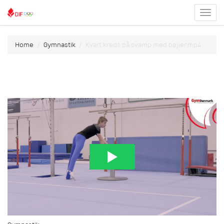
Toggl
menu
Home
Gymnastik
Kvart kreds på svamp med bøjler.mp4