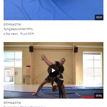
02:01
GYMNASTIK
Tyngdepunktet.MP4
4.264 views
19. juli 2019
00:54
GYMNASTIK