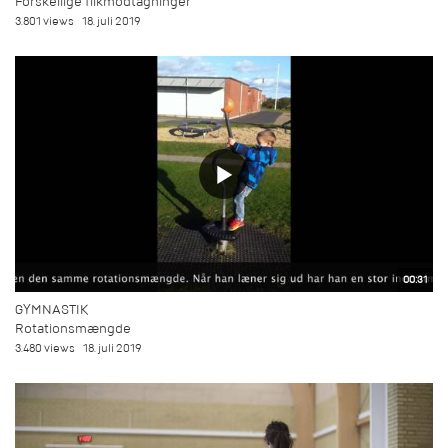
Forskellige flikmodtagninger
3.801 views
18. juli 2019
00:31
GYMNASTIK
Rotationsmængde
3.480 views
18. juli 2019