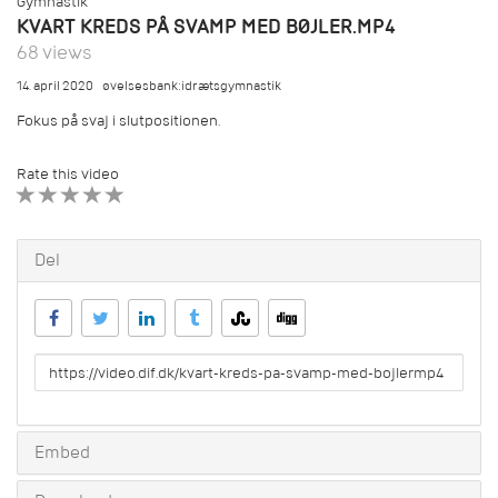
Gymnastik
KVART KREDS PÅ SVAMP MED BØJLER.MP4
68 views
14. april 2020
øvelsesbank:idrætsgymnastik
Fokus på svaj i slutpositionen.
Rate this video
1 STAR
2 STAR
3 STAR
4 STAR
5 STAR
Del
URL
to
share
Embed