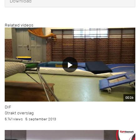
Download
Related videos
00:26
DIF
Strakt overslag
5.741 views
5. september 2013