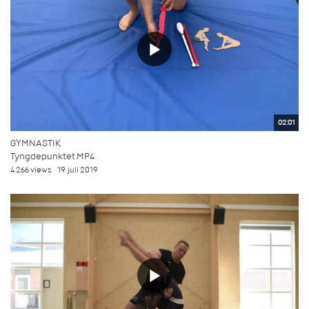
02:01
GYMNASTIK
Tyngdepunktet.MP4
4.266 views
19. juli 2019