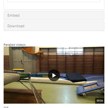
to
share
Embed
Download
Related videos
00:26
DIF