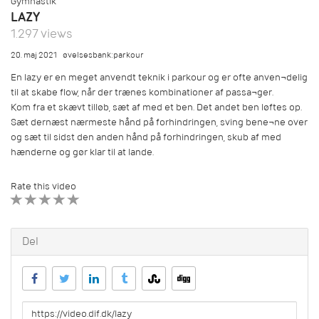
Gymnastik
LAZY
1.297 views
20. maj 2021
øvelsesbank:parkour
En lazy er en meget anvendt teknik i parkour og er ofte anven¬delig
til at skabe flow, når der trænes kombinationer af passa¬ger.
Kom fra et skævt tilløb, sæt af med et ben. Det andet ben løftes op.
Sæt dernæst nærmeste hånd på forhindringen, sving bene¬ne over
og sæt til sidst den anden hånd på forhindringen, skub af med
hænderne og gør klar til at lande.
Rate this video
1 STAR
2 STAR
3 STAR
4 STAR
5 STAR
Del
URL