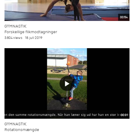
00:54
GYMNASTIK
Forskellige flikmodtagninger
3.804 views
18. juli 2019
00:31
GYMNASTIK
Rotationsmængde