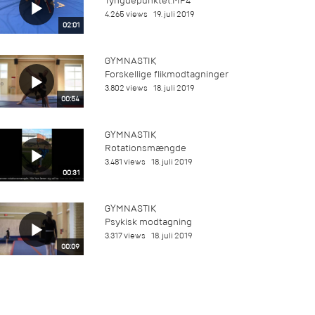
Tyngdepunktet.MP4
4.265 views
19. juli 2019
02:01
GYMNASTIK
Forskellige flikmodtagninger
3.802 views
18. juli 2019
00:54
GYMNASTIK
Rotationsmængde
3.481 views
18. juli 2019
00:31
GYMNASTIK
Psykisk modtagning
3.317 views
18. juli 2019
00:09