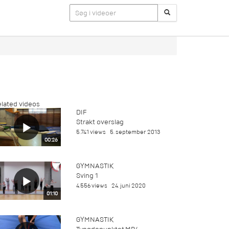
lated videos
DIF
Strakt overslag
5.741 views
5. september 2013
00:26
GYMNASTIK
Sving 1
4.556 views
24. juni 2020
01:10
GYMNASTIK