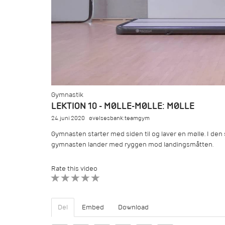
Gymnastik
LEKTION 10 - MØLLE-MØLLE: MØLLE
24. juni 2020
øvelsesbank:teamgym
Gymnasten starter med siden til og laver en mølle. I den 
gymnasten lander med ryggen mod landingsmåtten.
Rate this video
1 STAR
2 STAR
3 STAR
4 STAR
5 STAR
Del
Embed
Download