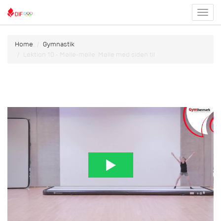
Toggl
menu
Home
Gymnastik
Lektion 10 - Mølle-mølle: Mølle med siden til