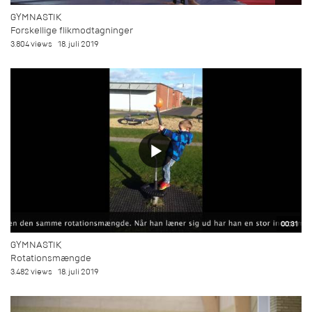
GYMNASTIK
Forskellige flikmodtagninger
3.804 views
18. juli 2019
00:31
GYMNASTIK
Rotationsmængde
3.482 views
18. juli 2019