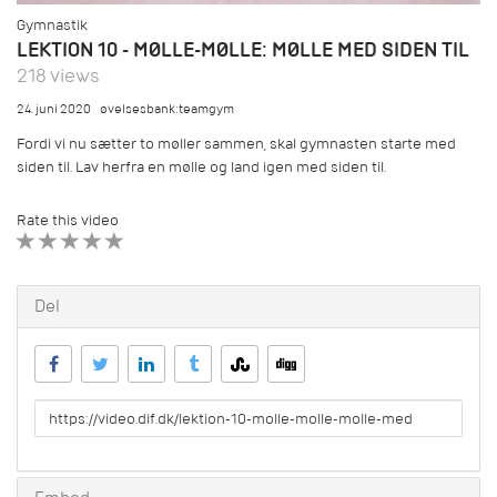
Gymnastik
LEKTION 10 - MØLLE-MØLLE: MØLLE MED SIDEN TIL
218 views
24. juni 2020
øvelsesbank:teamgym
Fordi vi nu sætter to møller sammen, skal gymnasten starte med
siden til. Lav herfra en mølle og land igen med siden til.
Rate this video
1 STAR
2 STAR
3 STAR
4 STAR
5 STAR
Del
URL
to
share