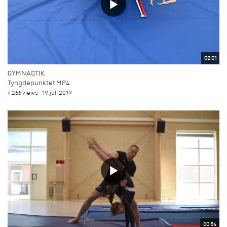
02:01
GYMNASTIK
Tyngdepunktet.MP4
4.266 views
19. juli 2019
00:54