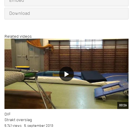
Embed
Download
Related videos
00:26
DIF
Strakt overslag
5.741 views
5. september 2013