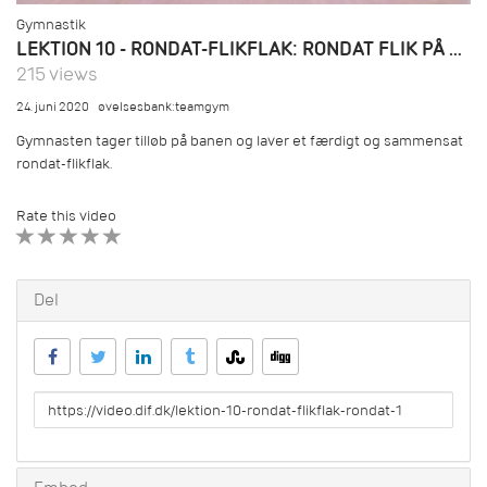
Gymnastik
LEKTION 10 - RONDAT-FLIKFLAK: RONDAT FLIK PÅ BANE
215 views
24. juni 2020
øvelsesbank:teamgym
Gymnasten tager tilløb på banen og laver et færdigt og sammensat
rondat-flikflak.
Rate this video
1 STAR
2 STAR
3 STAR
4 STAR
5 STAR
Del
URL
to
share