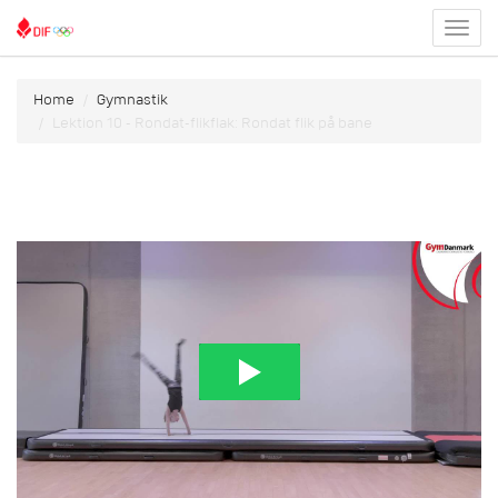
Toggl
menu
Home
Gymnastik
Lektion 10 - Rondat-flikflak: Rondat flik på bane