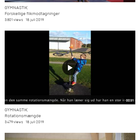
GYMNASTIK
Forskellige flikmodtagninger
3.801 views
18. juli 2019
00:31
GYMNASTIK
Rotationsmængde
3.479 views
18. juli 2019