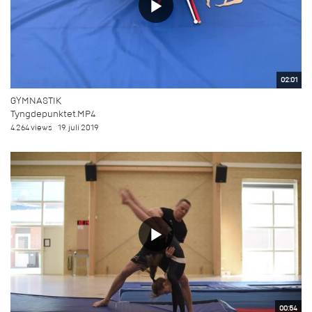
02:01
GYMNASTIK
Tyngdepunktet.MP4
4.264 views
19. juli 2019
00:54