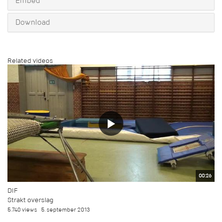
Embed
Download
Related videos
00:26
DIF
Strakt overslag
5.740 views
5. september 2013