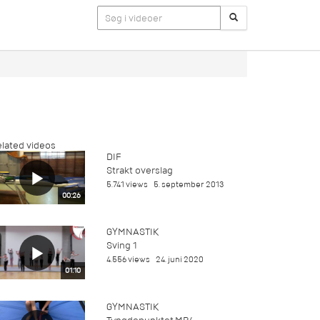
lated videos
DIF
Strakt overslag
5.741 views
5. september 2013
00:26
GYMNASTIK
Sving 1
4.556 views
24. juni 2020
01:10
GYMNASTIK