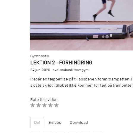
Gymnastik
LEKTION 2 - FORHINDRING
24. juni 2020
øvelsesbank:teamgym
Placér en tæppeflise på tilløbsbanen foran trampetten. F
sidste skridt i tilløbet ikke kommer for tæt på trampette
Rate this video
1 STAR
2 STAR
3 STAR
4 STAR
5 STAR
Del
Embed
Download