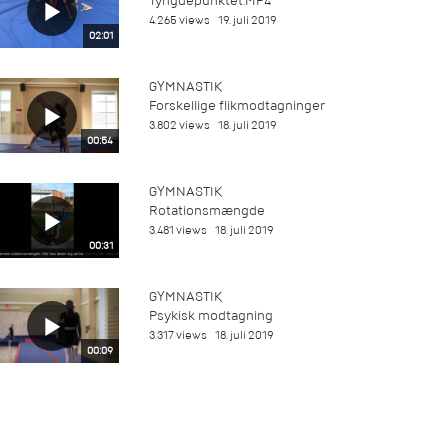
Tyngdepunktet.MP4
4.265 views
19. juli 2019
02:01
GYMNASTIK
Forskellige flikmodtagninger
3.802 views
18. juli 2019
00:54
GYMNASTIK
Rotationsmængde
3.481 views
18. juli 2019
00:31
GYMNASTIK
Psykisk modtagning
3.317 views
18. juli 2019
00:09