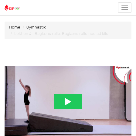
Toggl
menu
Home
Gymnastik
Lektion 4 - Baglæns rulle: Baglæns rulle ned ad kile