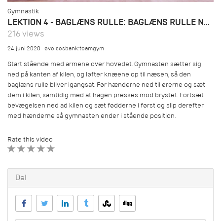
Gymnastik
LEKTION 4 - BAGLÆNS RULLE: BAGLÆNS RULLE NED AD KILE
216 views
24. juni 2020
øvelsesbank:teamgym
Start stående med armene over hovedet. Gymnasten sætter sig
ned på kanten af kilen, og løfter knæene op til næsen, så den
baglæns rulle bliver igangsat. Før hænderne ned til ørerne og sæt
dem i kilen, samtidig med at hagen presses mod brystet. Fortsæt
bevægelsen ned ad kilen og sæt fødderne i først og slip derefter
med hænderne så gymnasten ender i stående position.
Rate this video
1 STAR
2 STAR
3 STAR
4 STAR
5 STAR
Del