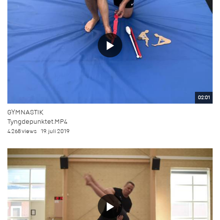
02:01
GYMNASTIK
Tyngdepunktet.MP4
4.268 views
19. juli 2019