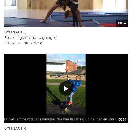
00:54
GYMNASTIK
Forskellige flikmodtagninger
3.806 views
18. juli 2019
00:31
GYMNASTIK