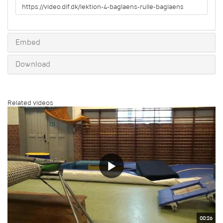
URL
to
share
Embed
Download
Related videos
00:26