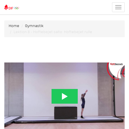
Toggl
menu
Home
Gymnastik
Lektion 8 - Hoftebøjet salto: Hoftebøjet rulle