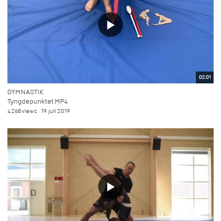
02:01
GYMNASTIK
Tyngdepunktet.MP4
4.268 views
19. juli 2019