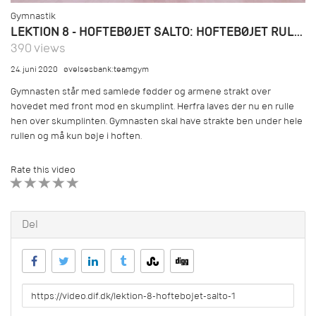
Gymnastik
LEKTION 8 - HOFTEBØJET SALTO: HOFTEBØJET RULLE
390 views
24. juni 2020
øvelsesbank:teamgym
Gymnasten står med samlede fødder og armene strakt over
hovedet med front mod en skumplint. Herfra laves der nu en rulle
hen over skumplinten. Gymnasten skal have strakte ben under hele
rullen og må kun bøje i hoften.
Rate this video
1 STAR
2 STAR
3 STAR
4 STAR
5 STAR
Del
URL
to