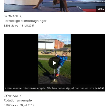
00:54
GYMNASTIK
Forskellige flikmodtagninger
3.806 views
18. juli 2019
00:31
GYMNASTIK
Rotationsmængde
3.484 views
18. juli 2019