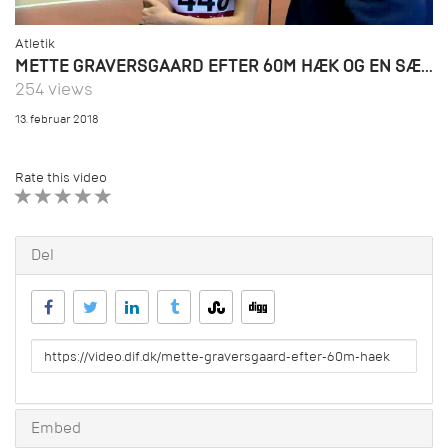
Atletik
METTE GRAVERSGAARD EFTER 60M HÆK OG EN SÆSON UNDER OPBYGNING
254 views
13. februar 2018
Rate this video
1 STAR
2 STAR
3 STAR
4 STAR
5 STAR
Del
URL
to
share
Embed