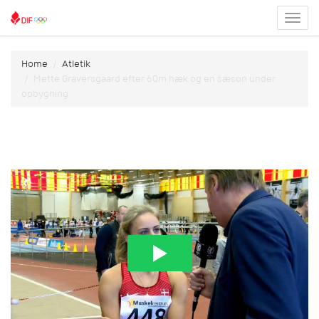
Toggl
menu
Home
Atletik
Mette Graversgaard efter 60m hæk og en sæson under
opbygning