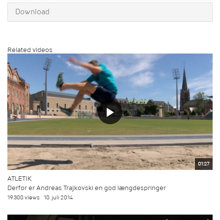
Download
Related videos
01:27
ATLETIK
Derfor er Andreas Trajkovski en god længdespringer
19.300 views
10. juli 2014