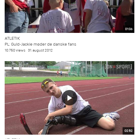
01:06
ATLETIK
PL: Guld-Jackie møder de danske fans
10.750 views
31. august 2012
02:52