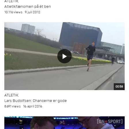
ATLETIK
Atletikfænomen på ét ben
10.116 views
9. juli 2012
00:58
ATLETIK
Lars Budolfsen: Chancerne er gode
8.691 views
16. april 2016