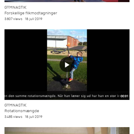
GYMNASTIK
Forskellige flikmodtagninger
3.807 views
18. juli 2019
00:31
GYMNASTIK
Rotationsmængde
3.485 views
18. juli 2019