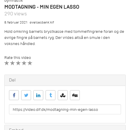
Gymnastik
MODTAGNING - MIN EGEN LASSO
290 views
8. februar 2021
øvelsesbank:kif
Hold omkring barnets brystkasse med tommelfingrene foran og de
øvrige fingre på barnets ryg. Der vrides altså en smule i den
voksnes håndled.
Rate this video
1 STAR
2 STAR
3 STAR
4 STAR
5 STAR
Del
URL
to
share