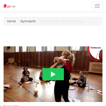
Toggl
menu
Home
Gymnastik
Modtagning - Min egen Lasso