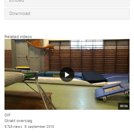
Embed
Download
Related videos
00:26
DIF
Strakt overslag
5.743 views
5. september 2013