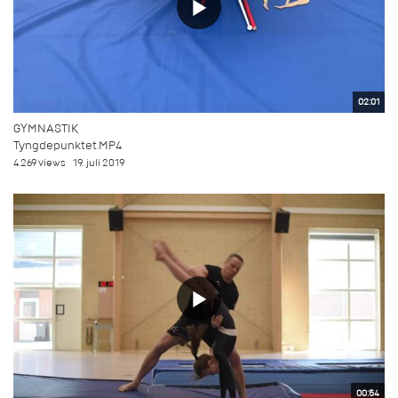
02:01
GYMNASTIK
Tyngdepunktet.MP4
4.269 views
19. juli 2019
00:54