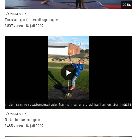
00:54
GYMNASTIK
Forskellige flikmodtagninger
3.807 views
18. juli 2019
00:31
GYMNASTIK
Rotationsmængde
3.485 views
18. juli 2019