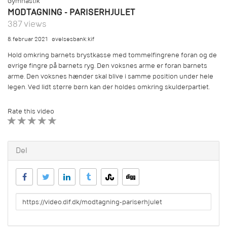
Gymnastik
MODTAGNING - PARISERHJULET
387 views
8. februar 2021
øvelsesbank:kif
Hold omkring barnets brystkasse med tommelfingrene foran og de
øvrige fingre på barnets ryg. Den voksnes arme er foran barnets
arme. Den voksnes hænder skal blive i samme position under hele
legen. Ved lidt større børn kan der holdes omkring skulderpartiet.
Rate this video
1 STAR
2 STAR
3 STAR
4 STAR
5 STAR
Del
URL
to
share