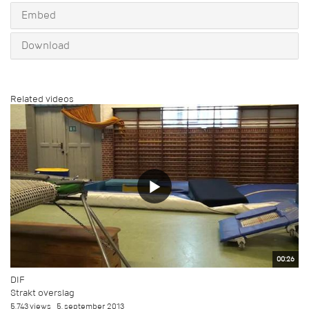
Embed
Download
Related videos
00:26
DIF
Strakt overslag
5.743 views
5. september 2013