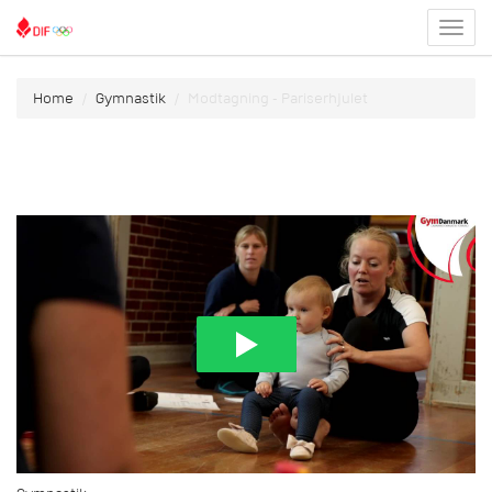
Toggl
menu
Home
Gymnastik
Modtagning - Pariserhjulet