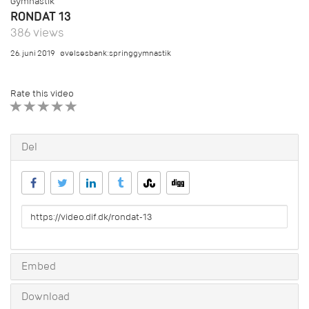
Gymnastik
RONDAT 13
386 views
26. juni 2019
øvelsesbank:springgymnastik
Rate this video
1 STAR
2 STAR
3 STAR
4 STAR
5 STAR
Del
URL
to
share
Embed
Download