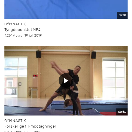
02:01
GYMNASTIK
Tyngdepunktet.MP4
4.264 views
19. juli 2019
00:54
GYMNASTIK
Forskellige flikmodtagninger