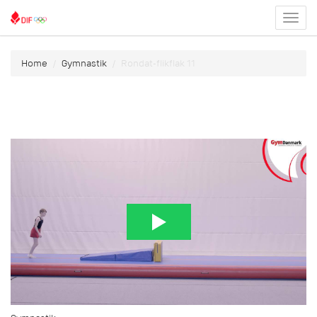
Toggl
menu
Home
Gymnastik
Rondat-flikflak 11