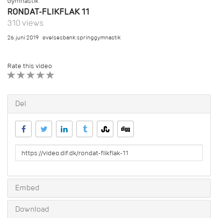
Gymnastik
RONDAT-FLIKFLAK 11
310 views
26. juni 2019
øvelsesbank:springgymnastik
Rate this video
1 STAR
2 STAR
3 STAR
4 STAR
5 STAR
Del
URL
to
share
Embed
Download