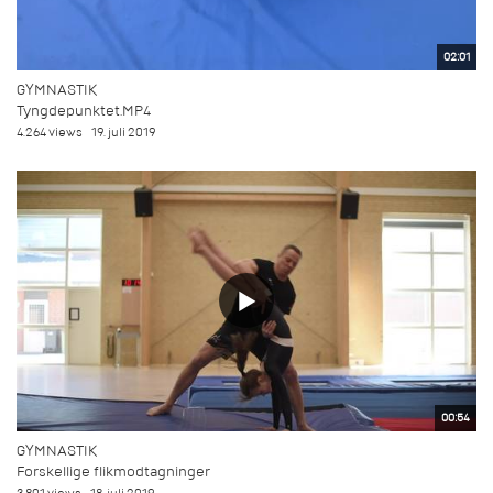
02:01
GYMNASTIK
Tyngdepunktet.MP4
4.264 views
19. juli 2019
00:54
GYMNASTIK
Forskellige flikmodtagninger