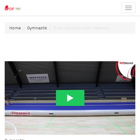
Toggl
menu
Home
Gymnastik
Rulle-harehop-rulle-harehop