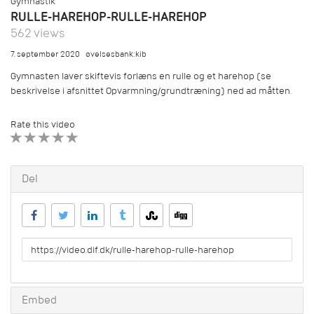
Gymnastik
RULLE-HAREHOP-RULLE-HAREHOP
562 views
7. september 2020
øvelsesbank:kib
Gymnasten laver skiftevis forlæns en rulle og et harehop (se
beskrivelse i afsnittet Opvarmning/grundtræning) ned ad måtten.
Rate this video
1 STAR
2 STAR
3 STAR
4 STAR
5 STAR
Del
URL
to
share
Embed