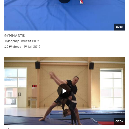
02:01
GYMNASTIK
Tyngdepunktet.MP4
4.269 views
19. juli 2019
00:54