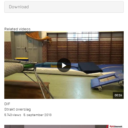
Download
Related videos
00:26
DIF
Strakt overslag
5.743 views
5. september 2013