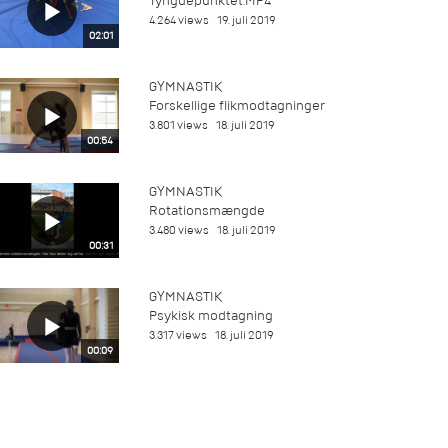
Tyngdepunktet.MP4
4.264 views
19. juli 2019
02:01
GYMNASTIK
Forskellige flikmodtagninger
3.801 views
18. juli 2019
00:54
GYMNASTIK
Rotationsmængde
3.480 views
18. juli 2019
00:31
GYMNASTIK
Psykisk modtagning
3.317 views
18. juli 2019
00:09