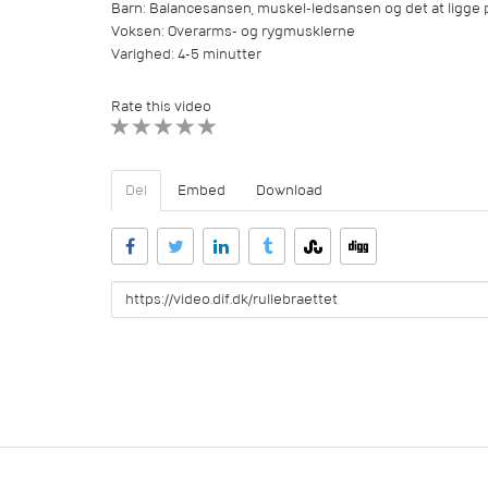
Barn: Balancesansen, muskel-ledsansen og det at ligge
Voksen: Overarms- og rygmusklerne
Varighed: 4-5 minutter
Rate this video
1 STAR
2 STAR
3 STAR
4 STAR
5 STAR
Del
Embed
Download
URL
to
share