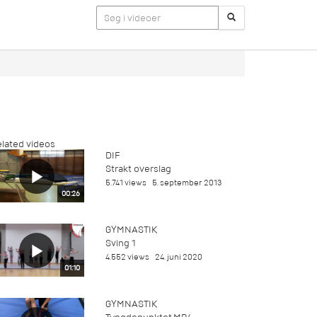
lated videos
DIF
Strakt overslag
5.741 views
5. september 2013
00:26
GYMNASTIK
Sving 1
4.552 views
24. juni 2020
01:10
GYMNASTIK