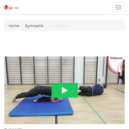
Toggl
menu
Home
Gymnastik
Rullepølsen