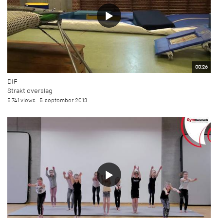
00:26
DIF
Strakt overslag
5.741 views
5. september 2013