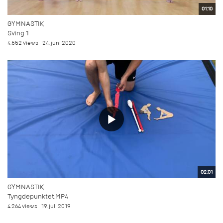
01:10
GYMNASTIK
Sving 1
4.552 views
24. juni 2020
02:01
GYMNASTIK
Tyngdepunktet.MP4
4.264 views
19. juli 2019