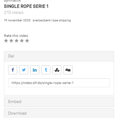
Gymnastik
SINGLE ROPE SERIE 1
213 views
19. november 2020
øvelsesbank:rope skipping
Rate this video
1 STAR
2 STAR
3 STAR
4 STAR
5 STAR
Del
URL
to
share
Embed
Download