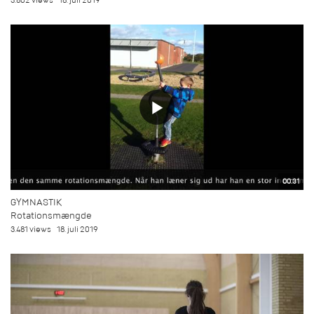
3.802 views
18. juli 2019
00:31
GYMNASTIK
Rotationsmængde
3.481 views
18. juli 2019