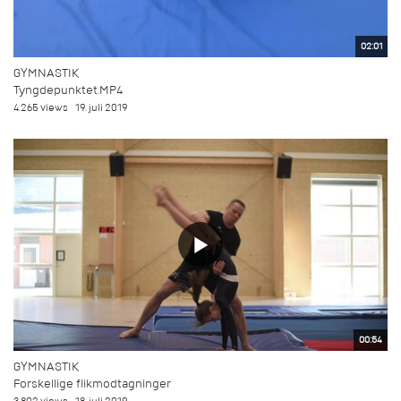
02:01
GYMNASTIK
Tyngdepunktet.MP4
4.265 views
19. juli 2019
00:54
GYMNASTIK
Forskellige flikmodtagninger