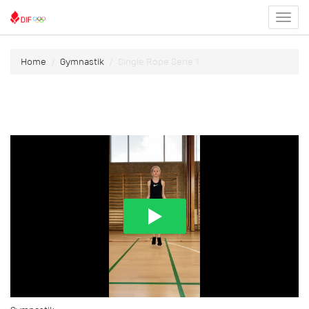
Toggl
menu
Home
Gymnastik
Single Rope Serie 1