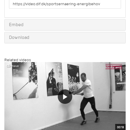
URL
to
share
Embed
Download
Related videos
00:13