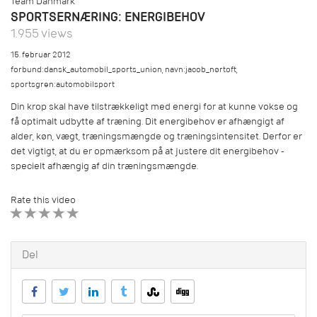
Team Danmark
SPORTSERNÆRING: ENERGIBEHOV
1.955 views
15. februar 2012
forbund:dansk_automobil_sports_union
,
navn:jacob_nørtoft
,
sportsgren:automobilsport
Din krop skal have tilstrækkeligt med energi for at kunne vokse og
få optimalt udbytte af træning. Dit energibehov er afhængigt af
alder, køn, vægt, træningsmængde og træningsintensitet. Derfor er
det vigtigt, at du er opmærksom på at justere dit energibehov -
specielt afhængig af din træningsmængde.
Rate this video
1 STAR
2 STAR
3 STAR
4 STAR
5 STAR
Del