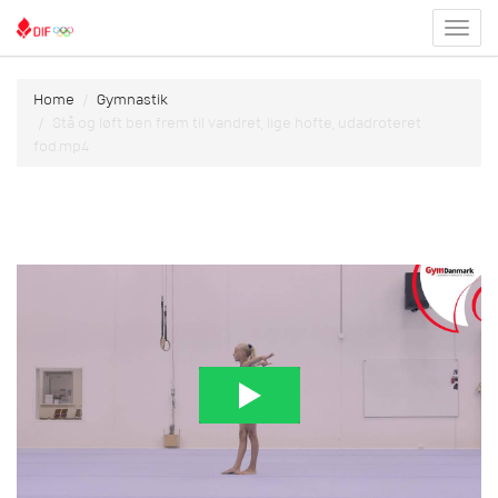
Toggl
menu
Home
Gymnastik
Stå og løft ben frem til vandret, lige hofte, udadroteret
fod.mp4