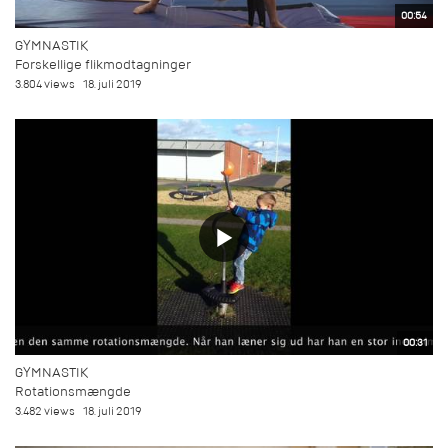
00:54
GYMNASTIK
Forskellige flikmodtagninger
3.804 views
18. juli 2019
00:31
GYMNASTIK
Rotationsmængde
3.482 views
18. juli 2019