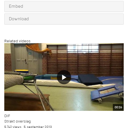
Embed
Download
Related videos
00:26
DIF
Strakt overslag
5.742 views
5. september 2013