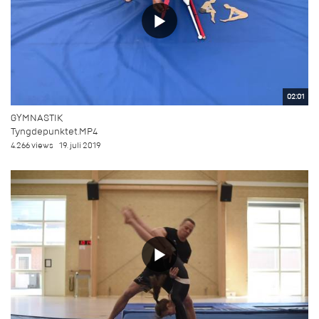
02:01
GYMNASTIK
Tyngdepunktet.MP4
4.266 views
19. juli 2019