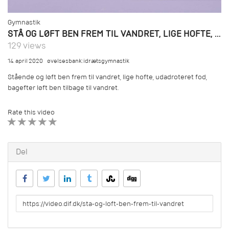
Gymnastik
STÅ OG LØFT BEN FREM TIL VANDRET, LIGE HOFTE, UDADROTERET FOD.MP4
129 views
14. april 2020
øvelsesbank:idrætsgymnastik
Stående og løft ben frem til vandret, lige hofte, udadroteret fod,
bagefter løft ben tilbage til vandret.
Rate this video
1 STAR
2 STAR
3 STAR
4 STAR
5 STAR
Del
URL
to
share