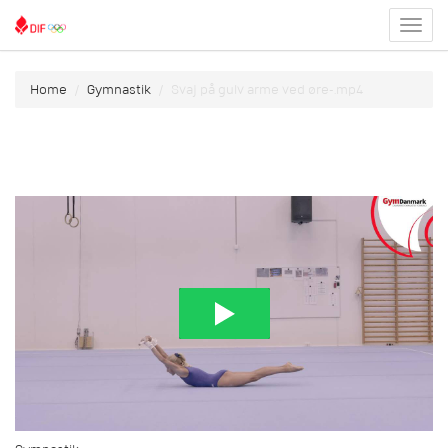
Toggl
menu
Home
Gymnastik
Svaj på gulv arme ved øre-.mp4