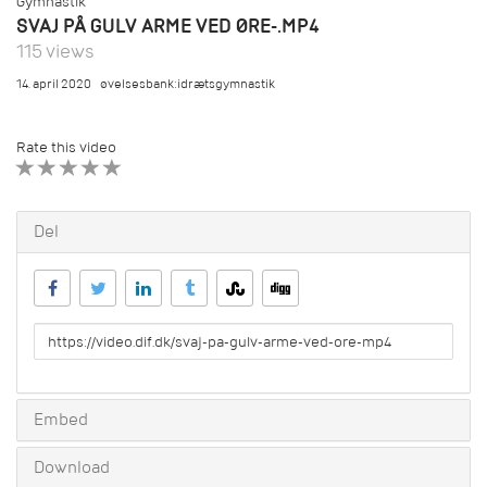
Gymnastik
SVAJ PÅ GULV ARME VED ØRE-.MP4
115 views
14. april 2020
øvelsesbank:idrætsgymnastik
Rate this video
1 STAR
2 STAR
3 STAR
4 STAR
5 STAR
Del
URL
to
share
Embed
Download