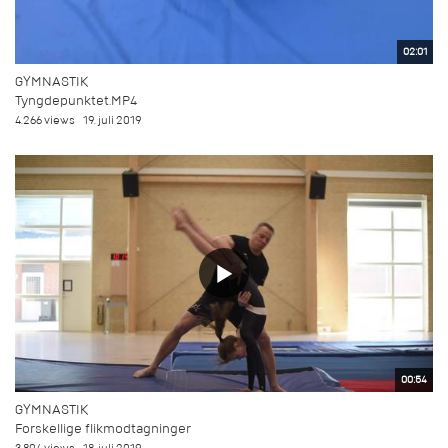
02:01
GYMNASTIK
Tyngdepunktet.MP4
4.266 views
19. juli 2019
00:54
GYMNASTIK
Forskellige flikmodtagninger