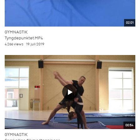
02:01
GYMNASTIK
Tyngdepunktet.MP4
4.266 views
19. juli 2019
00:54
GYMNASTIK