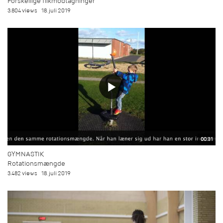
Forskellige flikmodtagninger
3.804 views
18. juli 2019
00:31
GYMNASTIK
Rotationsmængde
3.482 views
18. juli 2019