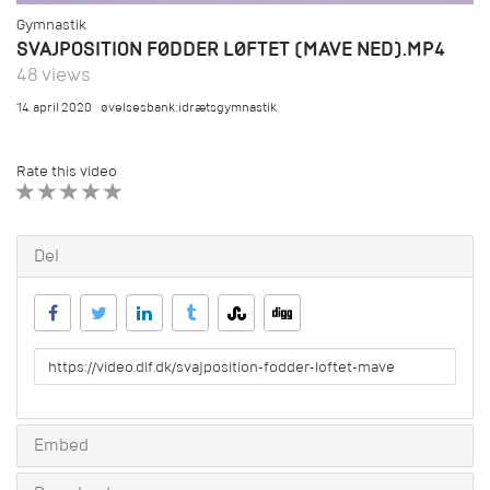
Gymnastik
SVAJPOSITION FØDDER LØFTET (MAVE NED).MP4
48 views
14. april 2020
øvelsesbank:idrætsgymnastik
Rate this video
1 STAR
2 STAR
3 STAR
4 STAR
5 STAR
Del
URL
to
share
Embed