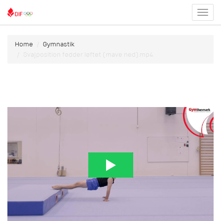
Toggl
menu
Home
Gymnastik
Svajposition fødder løftet (mave ned).mp4