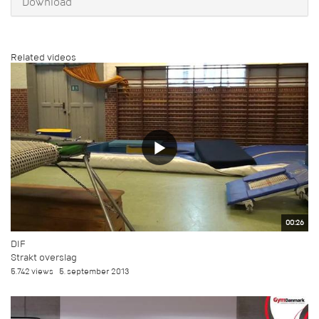
Download
Related videos
00:26
DIF
Strakt overslag
5.742 views
5. september 2013