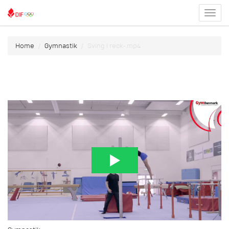
Toggl
menu
Home
Gymnastik
Sving i reck-.mp4