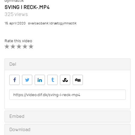
Gymnastik
SVING I RECK-.MP4
325 views
15. april 2020
øvelsesbank:idrætsgymnastik
Rate this video
1 STAR
2 STAR
3 STAR
4 STAR
5 STAR
Del
URL
to
share
Embed
Download