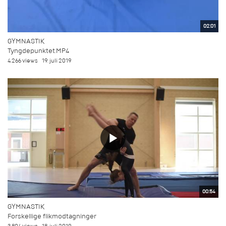
02:01
GYMNASTIK
Tyngdepunktet.MP4
4.266 views
19. juli 2019
00:54
GYMNASTIK
Forskellige flikmodtagninger