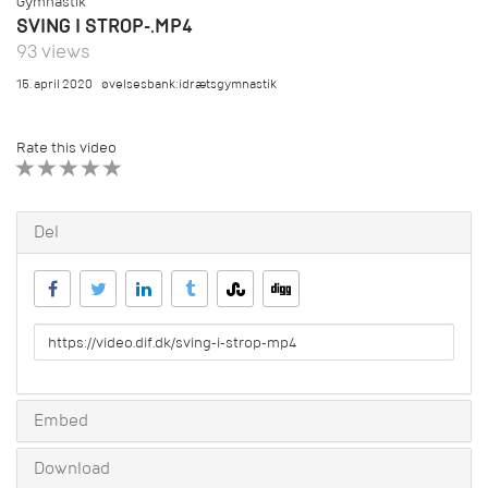
Gymnastik
SVING I STROP-.MP4
93 views
15. april 2020
øvelsesbank:idrætsgymnastik
Rate this video
1 STAR
2 STAR
3 STAR
4 STAR
5 STAR
Del
URL
to
share
Embed
Download