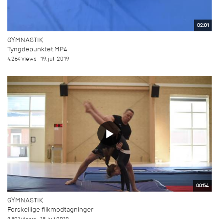
02:01
GYMNASTIK
Tyngdepunktet.MP4
4.264 views
19. juli 2019
00:54
GYMNASTIK
Forskellige flikmodtagninger