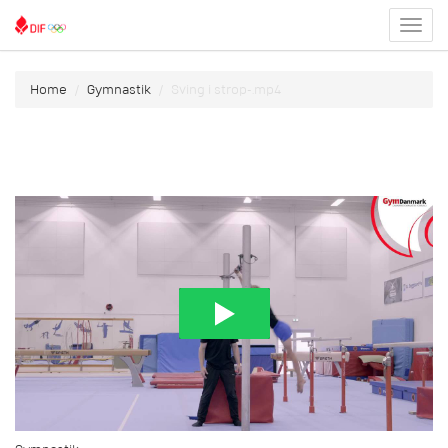
Toggl
menu
Home
Gymnastik
Sving i strop-.mp4