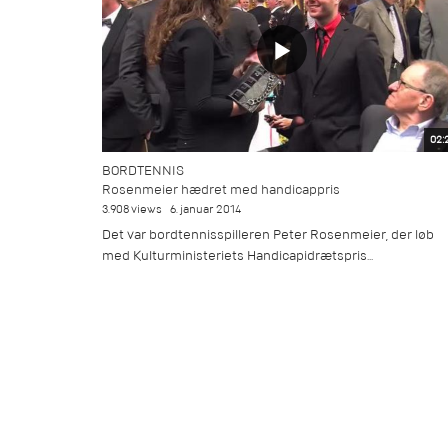
02:
BORDTENNIS
Rosenmeier hædret med handicappris
3.908 views
6. januar 2014
Det var bordtennisspilleren Peter Rosenmeier, der løb
med Kulturministeriets Handicapidrætspris...