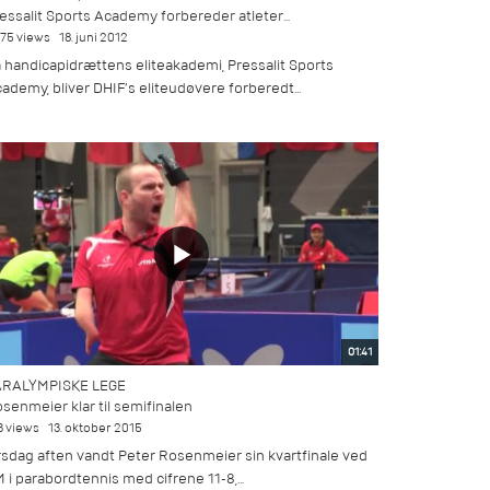
essalit Sports Academy forbereder atleter...
375 views
18. juni 2012
 handicapidrættens eliteakademi, Pressalit Sports
ademy, bliver DHIF’s eliteudøvere forberedt...
01:41
ARALYMPISKE LEGE
senmeier klar til semifinalen
3 views
13. oktober 2015
rsdag aften vandt Peter Rosenmeier sin kvartfinale ved
 i parabordtennis med cifrene 11-8,...