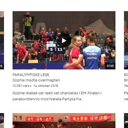
28
01:35
PARALYMPISKE LEGE
B
Sophie mødte overmagten
Bi
12.051 views
14. oktober 2015
76
Sophie Walløe var reelt set chanceløs i EM-finalen i
Pe
parabordtennis mod Natalia Partyka fra...
ve