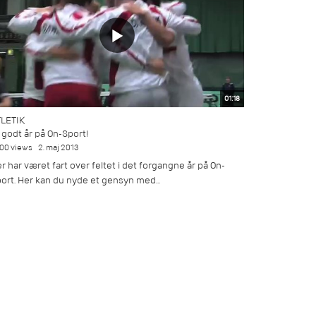
01:18
LETIK
 godt år på On-Sport!
400 views
2. maj 2013
r har været fart over feltet i det forgangne år på On-
ort. Her kan du nyde et gensyn med...