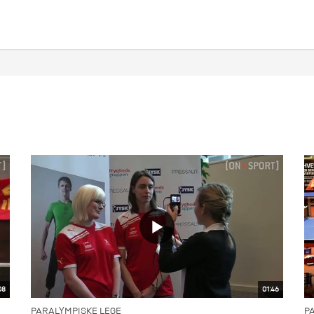
08
01:46
PARALYMPISKE LEGE
P