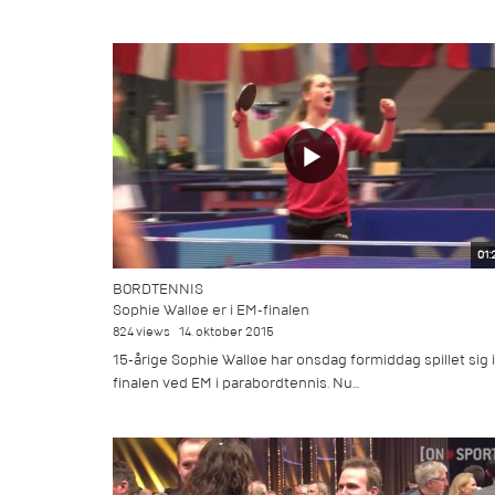
01:
BORDTENNIS
Sophie Walløe er i EM-finalen
824 views
14. oktober 2015
15-årige Sophie Walløe har onsdag formiddag spillet sig i
finalen ved EM i parabordtennis. Nu...