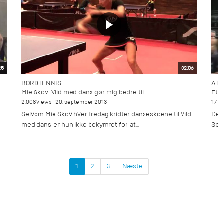
25
02:06
BORDTENNIS
AT
Mie Skov: Vild med dans gør mig bedre til...
Et
2.008 views
20. september 2013
1.
Selvom Mie Skov hver fredag kridter danseskoene til Vild
De
med dans, er hun ikke bekymret for, at...
Sp
1
2
3
Næste