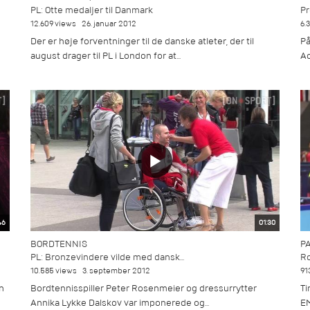
PL: Otte medaljer til Danmark
Pr
12.609 views
26. januar 2012
6.
Der er høje forventninger til de danske atleter, der til
På
august drager til PL i London for at...
Ac
46
01:30
BORDTENNIS
P
PL: Bronzevindere vilde med dansk...
Ro
10.585 views
3. september 2012
91
n
Bordtennisspiller Peter Rosenmeier og dressurrytter
Ti
Annika Lykke Dalskov var imponerede og...
EM