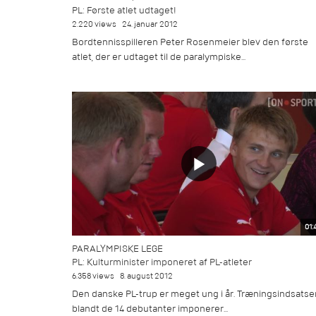
PL: Første atlet udtaget!
2.220 views
24. januar 2012
Bordtennisspilleren Peter Rosenmeier blev den første
atlet, der er udtaget til de paralympiske...
01:
PARALYMPISKE LEGE
PL: Kulturminister imponeret af PL-atleter
6.358 views
8. august 2012
Den danske PL-trup er meget ung i år. Træningsindsatse
blandt de 14 debutanter imponerer...