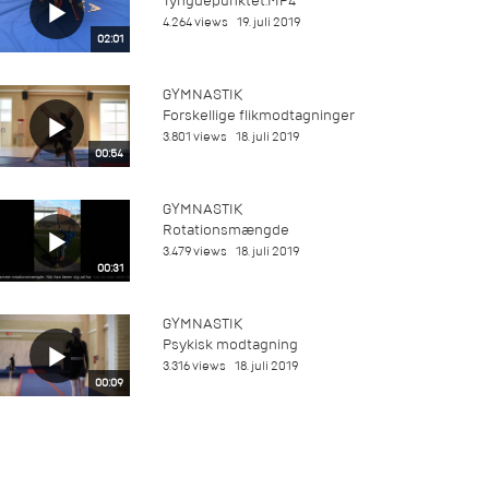
Tyngdepunktet.MP4
4.264 views
19. juli 2019
02:01
GYMNASTIK
Forskellige flikmodtagninger
3.801 views
18. juli 2019
00:54
GYMNASTIK
Rotationsmængde
3.479 views
18. juli 2019
00:31
GYMNASTIK
Psykisk modtagning
3.316 views
18. juli 2019
00:09