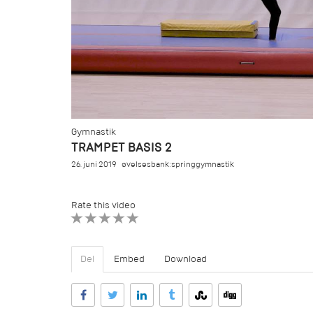
Gymnastik
TRAMPET BASIS 2
26. juni 2019
øvelsesbank:springgymnastik
Rate this video
1 STAR
2 STAR
3 STAR
4 STAR
5 STAR
Del
Embed
Download