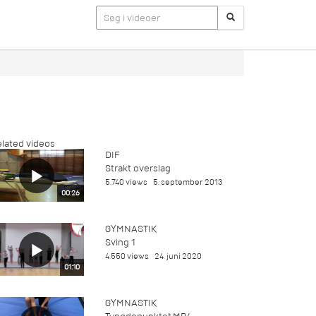
lated videos
DIF
Strakt overslag
5.740 views
5. september 2013
00:26
GYMNASTIK
Sving 1
4.550 views
24. juni 2020
01:10
GYMNASTIK