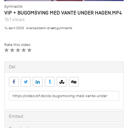
Gymnastik
VIP + BUGOMSVING MED VANTE UNDER HAGEN.MP4
161 views
14. april 2020
øvelsesbank:idrætsgymnastik
Rate this video
1 STAR
2 STAR
3 STAR
4 STAR
5 STAR
Del
URL
to
share
Embed