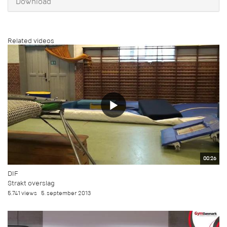
Download
Related videos
00:26
DIF
Strakt overslag
5.741 views
5. september 2013