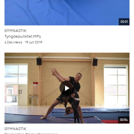
02:01
GYMNASTIK
Tyngdepunktet.MP4
4.264 views
19. juli 2019
00:54
GYMNASTIK