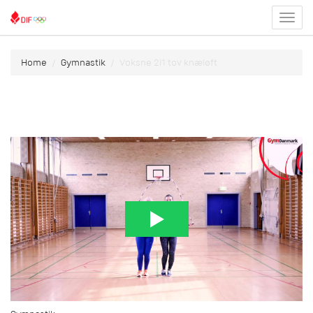
Toggl
menu
Home
Gymnastik
Voksne 2i1 tov knæløft