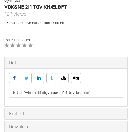
Gymnastik
VOKSNE 2I1 TOV KNÆLØFT
129 views
23. maj 2019
gymnastik:rope skipping
Rate this video
1 STAR
2 STAR
3 STAR
4 STAR
5 STAR
Del
URL
to
share
Embed
Download