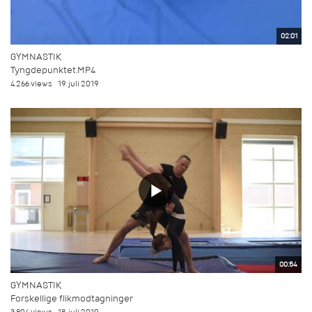
02:01
GYMNASTIK
Tyngdepunktet.MP4
4.266 views
19. juli 2019
00:54
GYMNASTIK
Forskellige flikmodtagninger